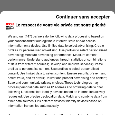
Continuer sans accepter
Le respect de votre vie privée est notre priorité
We and
our (447) partners
do the following data processing based on
your consent and/or our legitimate interest: Store and/or access
information on a device; Use limited data to select advertising; Create
profiles for personalised advertising; Use profiles to select personalised
advertising; Measure advertising performance; Measure content
performance; Understand audiences through statistics or combinations
of data from different sources; Develop and improve services; Create
profiles to personalise content; Use profiles to select personalised
content; Use limited data to select content; Ensure security, prevent and
Lecture (3 min 53 sec)
detect fraud, and fix errors; Deliver and present advertising and content;
Save and communicate privacy choices. These technologies may
process personal data such as IP address and browsing data to offer
following functionalities: Identify devices based on information actively
requested; Use precise geolocation data; Match and combine data from
100%
other data sources; Link different devices; Identify devices based on
information transmitted automatically.
100% Radio l'agenda du Tarn et Garonne