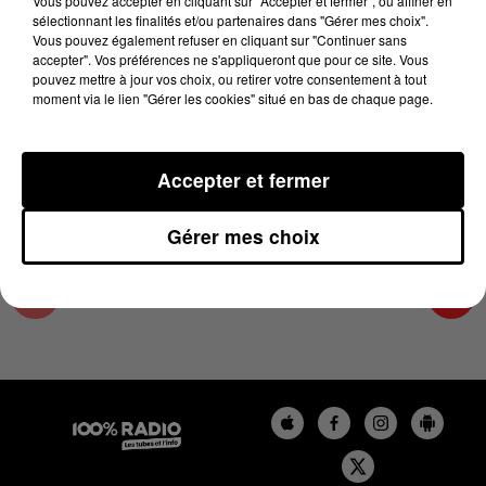
Vous pouvez accepter en cliquant sur "Accepter et fermer", ou affiner en
29 mars 2025 - 3 min 53 sec
sélectionnant les finalités et/ou partenaires dans "Gérer mes choix".
Vous pouvez également refuser en cliquant sur "Continuer sans
L'AGENDA DU TARN ET GARONNE DU
accepter". Vos préférences ne s'appliqueront que pour ce site. Vous
29/03/2025 À 06H43
pouvez mettre à jour vos choix, ou retirer votre consentement à tout
moment via le lien "Gérer les cookies" situé en bas de chaque page.
L'agenda du Tarn et Garonne
Accepter et fermer
Gérer mes choix