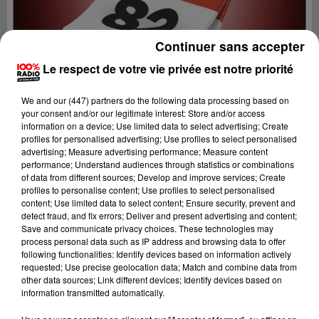
Continuer sans accepter
Le respect de votre vie privée est notre priorité
We and
our (447) partners
do the following data processing based on
your consent and/or our legitimate interest: Store and/or access
information on a device; Use limited data to select advertising; Create
profiles for personalised advertising; Use profiles to select personalised
advertising; Measure advertising performance; Measure content
performance; Understand audiences through statistics or combinations
of data from different sources; Develop and improve services; Create
profiles to personalise content; Use profiles to select personalised
content; Use limited data to select content; Ensure security, prevent and
Lecture (1 min 14 sec)
detect fraud, and fix errors; Deliver and present advertising and content;
Save and communicate privacy choices. These technologies may
process personal data such as IP address and browsing data to offer
following functionalities: Identify devices based on information actively
requested; Use precise geolocation data; Match and combine data from
100%
other data sources; Link different devices; Identify devices based on
information transmitted automatically.
100% Radio l'agenda du Tarn et Garonne