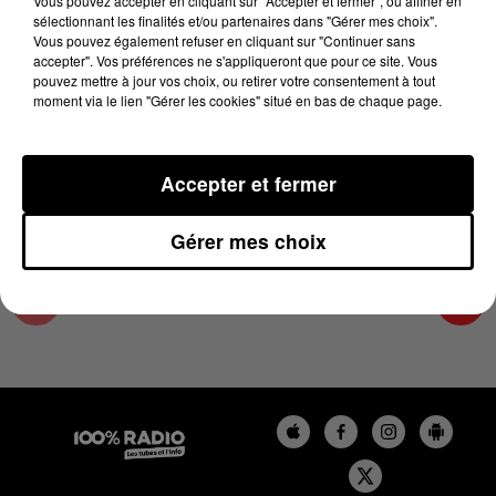
Vous pouvez accepter en cliquant sur "Accepter et fermer", ou affiner en
28 novembre 2023 - 1 min 14 sec
sélectionnant les finalités et/ou partenaires dans "Gérer mes choix".
Vous pouvez également refuser en cliquant sur "Continuer sans
L'AGENDA DU TARN ET GARONNE DU
accepter". Vos préférences ne s'appliqueront que pour ce site. Vous
28/11/2023 À 07H50
pouvez mettre à jour vos choix, ou retirer votre consentement à tout
moment via le lien "Gérer les cookies" situé en bas de chaque page.
L'agenda du Tarn et Garonne
Accepter et fermer
Gérer mes choix