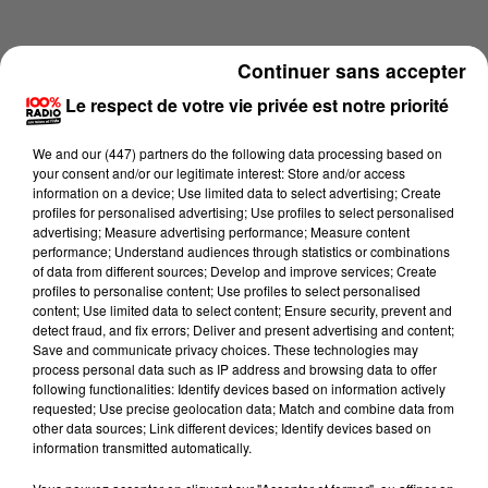
Continuer sans accepter
Le respect de votre vie privée est notre priorité
We and
our (447) partners
do the following data processing based on
your consent and/or our legitimate interest: Store and/or access
information on a device; Use limited data to select advertising; Create
profiles for personalised advertising; Use profiles to select personalised
advertising; Measure advertising performance; Measure content
performance; Understand audiences through statistics or combinations
of data from different sources; Develop and improve services; Create
profiles to personalise content; Use profiles to select personalised
content; Use limited data to select content; Ensure security, prevent and
Lecture (1 min 15 sec)
detect fraud, and fix errors; Deliver and present advertising and content;
Save and communicate privacy choices. These technologies may
process personal data such as IP address and browsing data to offer
following functionalities: Identify devices based on information actively
requested; Use precise geolocation data; Match and combine data from
100%
other data sources; Link different devices; Identify devices based on
information transmitted automatically.
100% Radio l'agenda du Tarn et Garonne