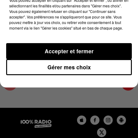
Vous pouvez accepter en cliquant sur "Accepter et fermer", ou affiner en
28 août 2025 - 1 min 15 sec
sélectionnant les finalités et/ou partenaires dans "Gérer mes choix".
Vous pouvez également refuser en cliquant sur "Continuer sans
L'AGENDA DU TARN ET GARONNE DU
accepter". Vos préférences ne s'appliqueront que pour ce site. Vous
28/08/2025 À 10H37
pouvez mettre à jour vos choix, ou retirer votre consentement à tout
moment via le lien "Gérer les cookies" situé en bas de chaque page.
L'agenda du Tarn et Garonne
Accepter et fermer
Gérer mes choix