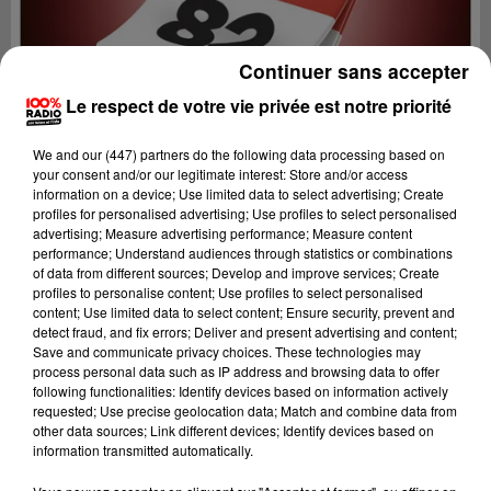
Continuer sans accepter
Le respect de votre vie privée est notre priorité
We and
our (447) partners
do the following data processing based on
your consent and/or our legitimate interest: Store and/or access
information on a device; Use limited data to select advertising; Create
profiles for personalised advertising; Use profiles to select personalised
advertising; Measure advertising performance; Measure content
performance; Understand audiences through statistics or combinations
of data from different sources; Develop and improve services; Create
profiles to personalise content; Use profiles to select personalised
content; Use limited data to select content; Ensure security, prevent and
Lecture (1 min 13 sec)
detect fraud, and fix errors; Deliver and present advertising and content;
Save and communicate privacy choices. These technologies may
process personal data such as IP address and browsing data to offer
following functionalities: Identify devices based on information actively
requested; Use precise geolocation data; Match and combine data from
100%
other data sources; Link different devices; Identify devices based on
information transmitted automatically.
100% Radio l'agenda du Tarn et Garonne