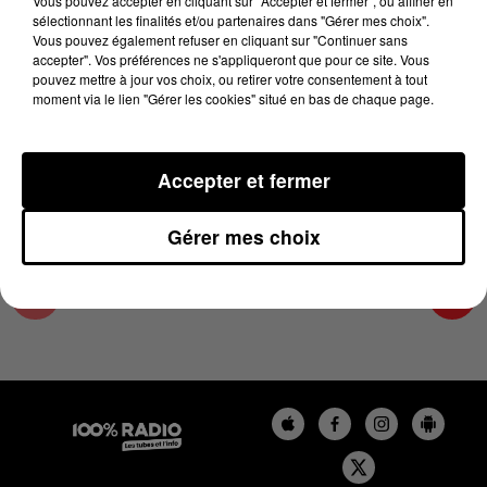
Vous pouvez accepter en cliquant sur "Accepter et fermer", ou affiner en
28 mars 2024 - 1 min 13 sec
sélectionnant les finalités et/ou partenaires dans "Gérer mes choix".
Vous pouvez également refuser en cliquant sur "Continuer sans
L'AGENDA DU TARN ET GARONNE DU
accepter". Vos préférences ne s'appliqueront que pour ce site. Vous
28/03/2024 À 07H50
pouvez mettre à jour vos choix, ou retirer votre consentement à tout
moment via le lien "Gérer les cookies" situé en bas de chaque page.
L'agenda du Tarn et Garonne
Accepter et fermer
Gérer mes choix