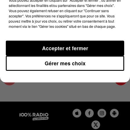
Vous pouvez accepter en cliquant sur "Accepter et fermer", ou affiner en
27 août 2024 - 1 min 14 sec
sélectionnant les finalités et/ou partenaires dans "Gérer mes choix".
Vous pouvez également refuser en cliquant sur "Continuer sans
L'AGENDA DU TARN ET GARONNE DU
accepter". Vos préférences ne s'appliqueront que pour ce site. Vous
27/08/2024 À 16H37
pouvez mettre à jour vos choix, ou retirer votre consentement à tout
moment via le lien "Gérer les cookies" situé en bas de chaque page.
L'agenda du Tarn et Garonne
Accepter et fermer
Gérer mes choix