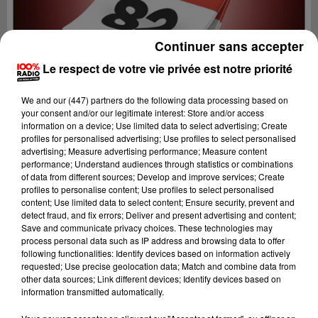
Continuer sans accepter
Le respect de votre vie privée est notre priorité
We and
our (447) partners
do the following data processing based on
your consent and/or our legitimate interest: Store and/or access
information on a device; Use limited data to select advertising; Create
profiles for personalised advertising; Use profiles to select personalised
advertising; Measure advertising performance; Measure content
performance; Understand audiences through statistics or combinations
of data from different sources; Develop and improve services; Create
profiles to personalise content; Use profiles to select personalised
content; Use limited data to select content; Ensure security, prevent and
Lecture (1 min 14 sec)
detect fraud, and fix errors; Deliver and present advertising and content;
Save and communicate privacy choices. These technologies may
process personal data such as IP address and browsing data to offer
following functionalities: Identify devices based on information actively
requested; Use precise geolocation data; Match and combine data from
100%
other data sources; Link different devices; Identify devices based on
information transmitted automatically.
100% Radio l'agenda du Tarn et Garonne