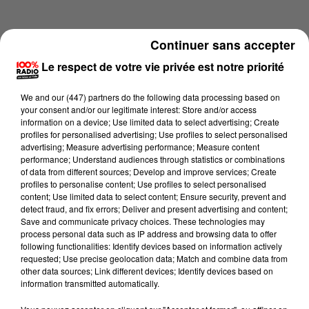
Continuer sans accepter
Le respect de votre vie privée est notre priorité
We and
our (447) partners
do the following data processing based on
your consent and/or our legitimate interest: Store and/or access
information on a device; Use limited data to select advertising; Create
profiles for personalised advertising; Use profiles to select personalised
advertising; Measure advertising performance; Measure content
performance; Understand audiences through statistics or combinations
of data from different sources; Develop and improve services; Create
profiles to personalise content; Use profiles to select personalised
content; Use limited data to select content; Ensure security, prevent and
Lecture (1 min 14 sec)
detect fraud, and fix errors; Deliver and present advertising and content;
Save and communicate privacy choices. These technologies may
process personal data such as IP address and browsing data to offer
following functionalities: Identify devices based on information actively
requested; Use precise geolocation data; Match and combine data from
100%
other data sources; Link different devices; Identify devices based on
information transmitted automatically.
100% Radio l'agenda du Tarn et Garonne