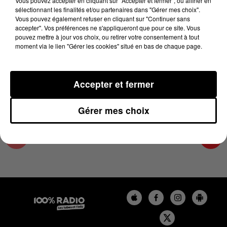
Vous pouvez accepter en cliquant sur "Accepter et fermer", ou affiner en
27 mars 2025 - 1 min 14 sec
sélectionnant les finalités et/ou partenaires dans "Gérer mes choix".
Vous pouvez également refuser en cliquant sur "Continuer sans
L'AGENDA DU TARN ET GARONNE DU
accepter". Vos préférences ne s'appliqueront que pour ce site. Vous
27/03/2025 À 13H39
pouvez mettre à jour vos choix, ou retirer votre consentement à tout
moment via le lien "Gérer les cookies" situé en bas de chaque page.
L'agenda du Tarn et Garonne
Accepter et fermer
Gérer mes choix