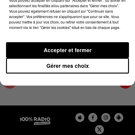
Vous pouvez accepter en cliquant sur "Accepter et fermer", ou affiner en
26 novembre 2025 - 4 min 25 sec
sélectionnant les finalités et/ou partenaires dans "Gérer mes choix".
Vous pouvez également refuser en cliquant sur "Continuer sans
L'AGENDA DU TARN ET GARONNE DU
accepter". Vos préférences ne s'appliqueront que pour ce site. Vous
26/11/2025 À 11H39
pouvez mettre à jour vos choix, ou retirer votre consentement à tout
moment via le lien "Gérer les cookies" situé en bas de chaque page.
L'agenda du Tarn et Garonne
Accepter et fermer
Gérer mes choix