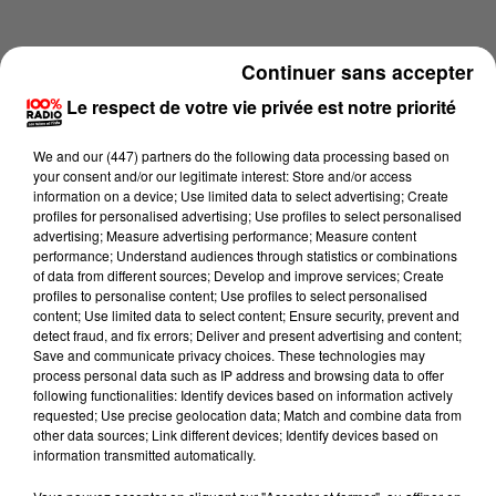
Continuer sans accepter
Le respect de votre vie privée est notre priorité
We and
our (447) partners
do the following data processing based on
your consent and/or our legitimate interest: Store and/or access
information on a device; Use limited data to select advertising; Create
profiles for personalised advertising; Use profiles to select personalised
advertising; Measure advertising performance; Measure content
performance; Understand audiences through statistics or combinations
of data from different sources; Develop and improve services; Create
profiles to personalise content; Use profiles to select personalised
content; Use limited data to select content; Ensure security, prevent and
Lecture (4 min 25 sec)
detect fraud, and fix errors; Deliver and present advertising and content;
Save and communicate privacy choices. These technologies may
process personal data such as IP address and browsing data to offer
following functionalities: Identify devices based on information actively
requested; Use precise geolocation data; Match and combine data from
100%
other data sources; Link different devices; Identify devices based on
information transmitted automatically.
100% Radio l'agenda du Tarn et Garonne