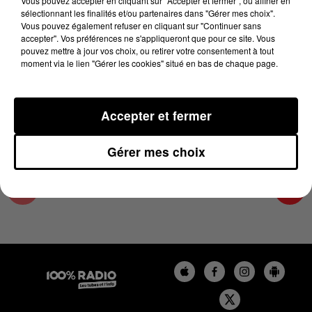
Vous pouvez accepter en cliquant sur "Accepter et fermer", ou affiner en
25 juillet 2023 - 1 min 8 sec
sélectionnant les finalités et/ou partenaires dans "Gérer mes choix".
Vous pouvez également refuser en cliquant sur "Continuer sans
L'AGENDA DU TARN ET GARONNE DU
accepter". Vos préférences ne s'appliqueront que pour ce site. Vous
25/07/2023 À 06H45
pouvez mettre à jour vos choix, ou retirer votre consentement à tout
moment via le lien "Gérer les cookies" situé en bas de chaque page.
L'agenda du Tarn et Garonne
Accepter et fermer
Gérer mes choix