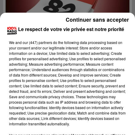
Continuer sans accepter
Le respect de votre vie privée est notre priorité
We and
our (447) partners
do the following data processing based on
your consent and/or our legitimate interest: Store and/or access
information on a device; Use limited data to select advertising; Create
profiles for personalised advertising; Use profiles to select personalised
advertising; Measure advertising performance; Measure content
performance; Understand audiences through statistics or combinations
of data from different sources; Develop and improve services; Create
profiles to personalise content; Use profiles to select personalised
content; Use limited data to select content; Ensure security, prevent and
Lecture (1 min 8 sec)
detect fraud, and fix errors; Deliver and present advertising and content;
Save and communicate privacy choices. These technologies may
process personal data such as IP address and browsing data to offer
following functionalities: Identify devices based on information actively
requested; Use precise geolocation data; Match and combine data from
100%
other data sources; Link different devices; Identify devices based on
information transmitted automatically.
100% Radio l'agenda du Tarn et Garonne