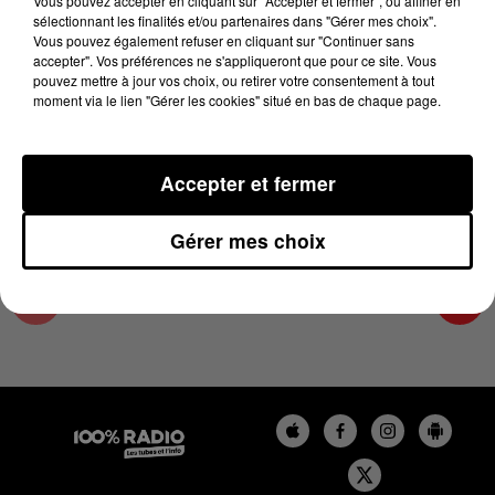
Vous pouvez accepter en cliquant sur "Accepter et fermer", ou affiner en
25 mai 2025 - 1 min 15 sec
sélectionnant les finalités et/ou partenaires dans "Gérer mes choix".
Vous pouvez également refuser en cliquant sur "Continuer sans
L'AGENDA DU TARN ET GARONNE DU
accepter". Vos préférences ne s'appliqueront que pour ce site. Vous
25/05/2025 À 07H41
pouvez mettre à jour vos choix, ou retirer votre consentement à tout
moment via le lien "Gérer les cookies" situé en bas de chaque page.
L'agenda du Tarn et Garonne
Accepter et fermer
Gérer mes choix