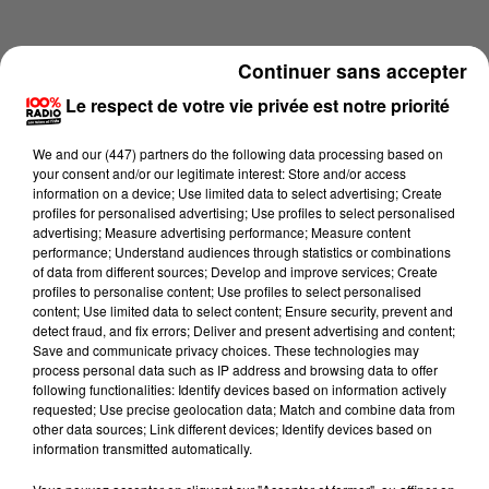
Continuer sans accepter
Le respect de votre vie privée est notre priorité
We and
our (447) partners
do the following data processing based on
your consent and/or our legitimate interest: Store and/or access
information on a device; Use limited data to select advertising; Create
profiles for personalised advertising; Use profiles to select personalised
advertising; Measure advertising performance; Measure content
performance; Understand audiences through statistics or combinations
of data from different sources; Develop and improve services; Create
profiles to personalise content; Use profiles to select personalised
content; Use limited data to select content; Ensure security, prevent and
Lecture (1 min 15 sec)
detect fraud, and fix errors; Deliver and present advertising and content;
Save and communicate privacy choices. These technologies may
process personal data such as IP address and browsing data to offer
following functionalities: Identify devices based on information actively
requested; Use precise geolocation data; Match and combine data from
100%
other data sources; Link different devices; Identify devices based on
information transmitted automatically.
100% Radio l'agenda du Tarn et Garonne