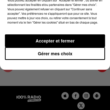
Vous pouvez accepter en cliquant sur "Accepter et fermer", ou affiner en
24 décembre 2024 - 4 min 20 sec
sélectionnant les finalités et/ou partenaires dans "Gérer mes choix".
Vous pouvez également refuser en cliquant sur "Continuer sans
L'AGENDA DU TARN ET GARONNE DU
accepter". Vos préférences ne s'appliqueront que pour ce site. Vous
24/12/2024 À 13H40
pouvez mettre à jour vos choix, ou retirer votre consentement à tout
moment via le lien "Gérer les cookies" situé en bas de chaque page.
L'agenda du Tarn et Garonne
Accepter et fermer
Gérer mes choix