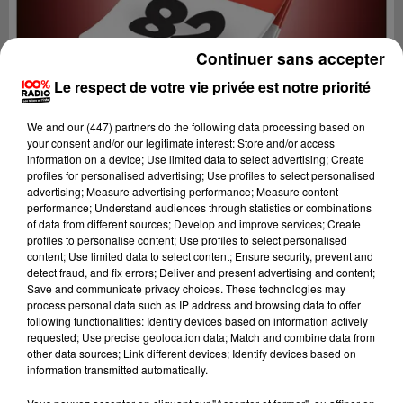
Continuer sans accepter
Le respect de votre vie privée est notre priorité
We and
our (447) partners
do the following data processing based on
your consent and/or our legitimate interest: Store and/or access
information on a device; Use limited data to select advertising; Create
profiles for personalised advertising; Use profiles to select personalised
advertising; Measure advertising performance; Measure content
performance; Understand audiences through statistics or combinations
of data from different sources; Develop and improve services; Create
profiles to personalise content; Use profiles to select personalised
content; Use limited data to select content; Ensure security, prevent and
Lecture (4 min 20 sec)
detect fraud, and fix errors; Deliver and present advertising and content;
Save and communicate privacy choices. These technologies may
process personal data such as IP address and browsing data to offer
following functionalities: Identify devices based on information actively
requested; Use precise geolocation data; Match and combine data from
100%
other data sources; Link different devices; Identify devices based on
information transmitted automatically.
100% Radio l'agenda du Tarn et Garonne