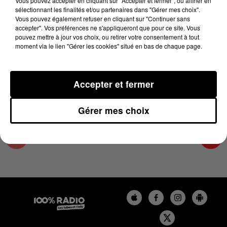
Vous pouvez accepter en cliquant sur "Accepter et fermer", ou affiner en
24 mai 2024 - 1 min 14 sec
sélectionnant les finalités et/ou partenaires dans "Gérer mes choix".
Vous pouvez également refuser en cliquant sur "Continuer sans
L'AGENDA DU TARN ET GARONNE DU
accepter". Vos préférences ne s'appliqueront que pour ce site. Vous
24/05/2024 À 07H51
pouvez mettre à jour vos choix, ou retirer votre consentement à tout
moment via le lien "Gérer les cookies" situé en bas de chaque page.
L'agenda du Tarn et Garonne
Accepter et fermer
Gérer mes choix