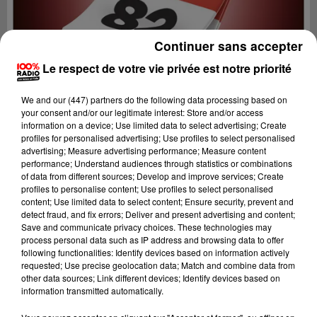
Continuer sans accepter
Le respect de votre vie privée est notre priorité
We and
our (447) partners
do the following data processing based on
your consent and/or our legitimate interest: Store and/or access
information on a device; Use limited data to select advertising; Create
profiles for personalised advertising; Use profiles to select personalised
advertising; Measure advertising performance; Measure content
performance; Understand audiences through statistics or combinations
of data from different sources; Develop and improve services; Create
profiles to personalise content; Use profiles to select personalised
content; Use limited data to select content; Ensure security, prevent and
Lecture (1 min 14 sec)
detect fraud, and fix errors; Deliver and present advertising and content;
Save and communicate privacy choices. These technologies may
process personal data such as IP address and browsing data to offer
following functionalities: Identify devices based on information actively
requested; Use precise geolocation data; Match and combine data from
100%
other data sources; Link different devices; Identify devices based on
information transmitted automatically.
100% Radio l'agenda du Tarn et Garonne