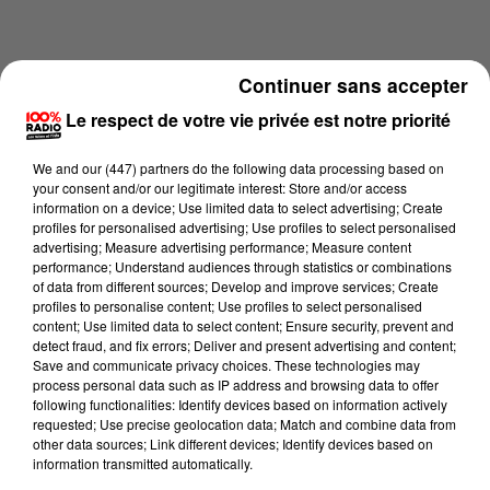
Continuer sans accepter
Le respect de votre vie privée est notre priorité
We and
our (447) partners
do the following data processing based on
your consent and/or our legitimate interest: Store and/or access
information on a device; Use limited data to select advertising; Create
profiles for personalised advertising; Use profiles to select personalised
advertising; Measure advertising performance; Measure content
performance; Understand audiences through statistics or combinations
of data from different sources; Develop and improve services; Create
profiles to personalise content; Use profiles to select personalised
content; Use limited data to select content; Ensure security, prevent and
Lecture (1 min 14 sec)
detect fraud, and fix errors; Deliver and present advertising and content;
Save and communicate privacy choices. These technologies may
process personal data such as IP address and browsing data to offer
following functionalities: Identify devices based on information actively
100%
requested; Use precise geolocation data; Match and combine data from
other data sources; Link different devices; Identify devices based on
L'agenda du Tarn et Garonne du 23/06/2026 à
information transmitted automatically.