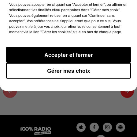
13h35
Vous pouvez accepter en cliquant sur "Accepter et fermer", ou affiner en
sélectionnant les finalités et/ou partenaires dans "Gérer mes choix".
23 juin 2026 - 1 min 14 sec
Vous pouvez également refuser en cliquant sur "Continuer sans
accepter". Vos préférences ne s'appliqueront que pour ce site. Vous
L'AGENDA DU TARN ET GARONNE DU
pouvez mettre à jour vos choix, ou retirer votre consentement à tout
23/06/2026 À 13H35
moment via le lien "Gérer les cookies" situé en bas de chaque page.
L'agenda du Tarn et Garonne
Accepter et fermer
Gérer mes choix