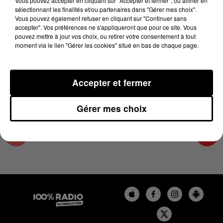
Vous pouvez accepter en cliquant sur "Accepter et fermer", ou affiner en
23 mai 2025 - 1 min 16 sec
sélectionnant les finalités et/ou partenaires dans "Gérer mes choix".
Vous pouvez également refuser en cliquant sur "Continuer sans
L'AGENDA DU TARN ET GARONNE DU
accepter". Vos préférences ne s'appliqueront que pour ce site. Vous
23/05/2025 À 06H47
pouvez mettre à jour vos choix, ou retirer votre consentement à tout
moment via le lien "Gérer les cookies" situé en bas de chaque page.
L'agenda du Tarn et Garonne
Accepter et fermer
Gérer mes choix