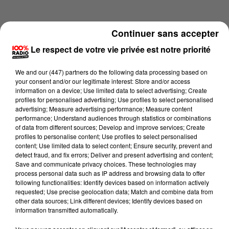
Continuer sans accepter
Le respect de votre vie privée est notre priorité
We and
our (447) partners
do the following data processing based on
your consent and/or our legitimate interest: Store and/or access
information on a device; Use limited data to select advertising; Create
profiles for personalised advertising; Use profiles to select personalised
advertising; Measure advertising performance; Measure content
performance; Understand audiences through statistics or combinations
of data from different sources; Develop and improve services; Create
profiles to personalise content; Use profiles to select personalised
content; Use limited data to select content; Ensure security, prevent and
Lecture (1 min 16 sec)
detect fraud, and fix errors; Deliver and present advertising and content;
Save and communicate privacy choices. These technologies may
process personal data such as IP address and browsing data to offer
following functionalities: Identify devices based on information actively
requested; Use precise geolocation data; Match and combine data from
100%
other data sources; Link different devices; Identify devices based on
information transmitted automatically.
100% Radio l'agenda du Tarn et Garonne