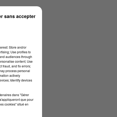
/06/2026 à 13h38
r sans accepter
erest: Store and/or
tising; Use profiles to
tand audiences through
personalise content; Use
 fraud, and fix errors;
 may process personal
mation actively
vices; Identify devices
rtenaires dans "Gérer
s'appliqueront que pour
les cookies" situé en