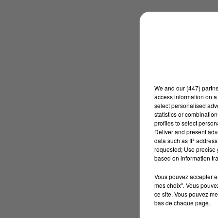
We and
our (447) partn
access information on a 
select personalised ad
statistics or combinatio
profiles to select person
Deliver and present adv
data such as IP address 
requested; Use precise g
based on information tra
Vous pouvez accepter en 
mes choix". Vous pouvez
ce site. Vous pouvez met
bas de chaque page.