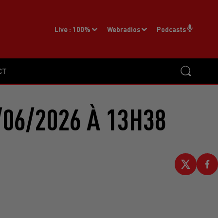
Live :
100%
Webradios
Podcasts
CT
06/2026 À 13H38