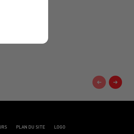
URS
PLAN DU SITE
LOGO