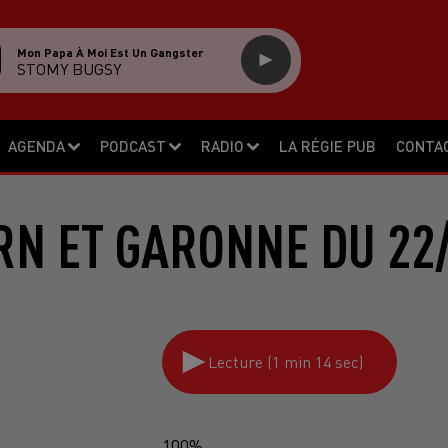
Mon Papa À Moi Est Un Gangster
STOMY BUGSY
AGENDA
PODCAST
RADIO
LA RÉGIE PUB
CONTA
RN ET GARONNE DU 22/
Lecture (1 min 14 sec)
100%