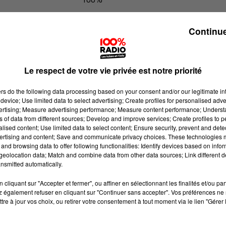
L'agenda du Tarn et Garonne du 22
Continue
Le respect de votre vie privée est notre priorité
ers
do the following data processing based on your consent and/or our legitimate int
device; Use limited data to select advertising; Create profiles for personalised adver
vertising; Measure advertising performance; Measure content performance; Unders
ns of data from different sources; Develop and improve services; Create profiles to 
alised content; Use limited data to select content; Ensure security, prevent and detect
ertising and content; Save and communicate privacy choices. These technologies
and browsing data to offer following functionalities: Identify devices based on infor
eolocation data; Match and combine data from other data sources; Link different de
nsmitted automatically.
cliquant sur "Accepter et fermer", ou affiner en sélectionnant les finalités et/ou pa
 également refuser en cliquant sur "Continuer sans accepter". Vos préférences ne 
tre à jour vos choix, ou retirer votre consentement à tout moment via le lien "Gérer 