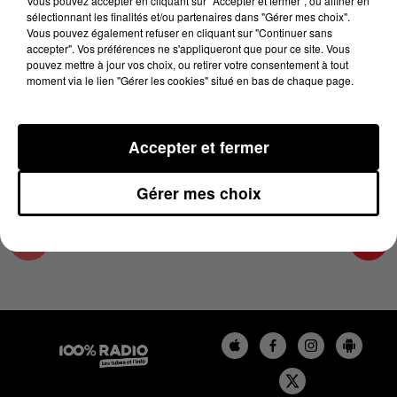
Vous pouvez accepter en cliquant sur "Accepter et fermer", ou affiner en
22 mai 2024 - 1 min 14 sec
sélectionnant les finalités et/ou partenaires dans "Gérer mes choix".
Vous pouvez également refuser en cliquant sur "Continuer sans
L'AGENDA DU TARN ET GARONNE DU
accepter". Vos préférences ne s'appliqueront que pour ce site. Vous
22/05/2024 À 07H50
pouvez mettre à jour vos choix, ou retirer votre consentement à tout
moment via le lien "Gérer les cookies" situé en bas de chaque page.
L'agenda du Tarn et Garonne
Accepter et fermer
Gérer mes choix