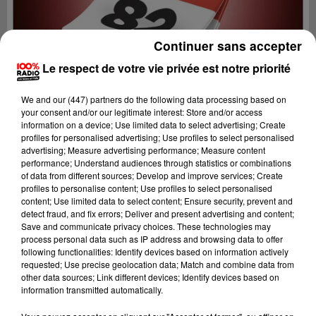
Continuer sans accepter
Le respect de votre vie privée est notre priorité
We and
our (447) partners
do the following data processing based on
your consent and/or our legitimate interest: Store and/or access
information on a device; Use limited data to select advertising; Create
profiles for personalised advertising; Use profiles to select personalised
advertising; Measure advertising performance; Measure content
performance; Understand audiences through statistics or combinations
of data from different sources; Develop and improve services; Create
profiles to personalise content; Use profiles to select personalised
content; Use limited data to select content; Ensure security, prevent and
Lecture (1 min 14 sec)
detect fraud, and fix errors; Deliver and present advertising and content;
Save and communicate privacy choices. These technologies may
process personal data such as IP address and browsing data to offer
following functionalities: Identify devices based on information actively
requested; Use precise geolocation data; Match and combine data from
100%
other data sources; Link different devices; Identify devices based on
information transmitted automatically.
100% Radio l'agenda du Tarn et Garonne