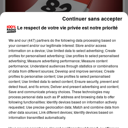
Continuer sans accepter
Le respect de votre vie privée est notre priorité
We and
our (447) partners
do the following data processing based on
your consent and/or our legitimate interest: Store and/or access
information on a device; Use limited data to select advertising; Create
profiles for personalised advertising; Use profiles to select personalised
advertising; Measure advertising performance; Measure content
performance; Understand audiences through statistics or combinations
of data from different sources; Develop and improve services; Create
profiles to personalise content; Use profiles to select personalised
content; Use limited data to select content; Ensure security, prevent and
Lecture (1 min 13 sec)
detect fraud, and fix errors; Deliver and present advertising and content;
Save and communicate privacy choices. These technologies may
process personal data such as IP address and browsing data to offer
following functionalities: Identify devices based on information actively
requested; Use precise geolocation data; Match and combine data from
100%
other data sources; Link different devices; Identify devices based on
information transmitted automatically.
100% Radio l'agenda du Tarn et Garonne