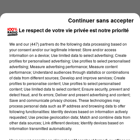
Continuer sans accepter
Le respect de votre vie privée est notre priorité
We and
our (447) partners
do the following data processing based on
your consent and/or our legitimate interest: Store and/or access
information on a device; Use limited data to select advertising; Create
profiles for personalised advertising; Use profiles to select personalised
advertising; Measure advertising performance; Measure content
performance; Understand audiences through statistics or combinations
of data from different sources; Develop and improve services; Create
profiles to personalise content; Use profiles to select personalised
content; Use limited data to select content; Ensure security, prevent and
Lecture (1 min 14 sec)
detect fraud, and fix errors; Deliver and present advertising and content;
Save and communicate privacy choices. These technologies may
process personal data such as IP address and browsing data to offer
following functionalities: Identify devices based on information actively
requested; Use precise geolocation data; Match and combine data from
100%
other data sources; Link different devices; Identify devices based on
information transmitted automatically.
100% Radio l'agenda du Tarn et Garonne