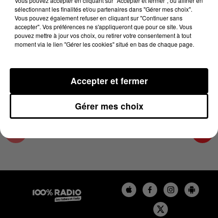
Vous pouvez accepter en cliquant sur "Accepter et fermer", ou affiner en
21 mai 2025 - 1 min 14 sec
sélectionnant les finalités et/ou partenaires dans "Gérer mes choix".
Vous pouvez également refuser en cliquant sur "Continuer sans
L'AGENDA DU TARN ET GARONNE DU
accepter". Vos préférences ne s'appliqueront que pour ce site. Vous
21/05/2025 À 06H46
pouvez mettre à jour vos choix, ou retirer votre consentement à tout
moment via le lien "Gérer les cookies" situé en bas de chaque page.
L'agenda du Tarn et Garonne
Accepter et fermer
Gérer mes choix