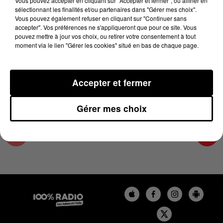
Vous pouvez accepter en cliquant sur "Accepter et fermer", ou affiner en
21 février 2025 - 1 min 13 sec
sélectionnant les finalités et/ou partenaires dans "Gérer mes choix".
Vous pouvez également refuser en cliquant sur "Continuer sans
L'AGENDA DU TARN ET GARONNE DU
accepter". Vos préférences ne s'appliqueront que pour ce site. Vous
21/02/2025 À 13H34
pouvez mettre à jour vos choix, ou retirer votre consentement à tout
moment via le lien "Gérer les cookies" situé en bas de chaque page.
L'agenda du Tarn et Garonne
Accepter et fermer
Gérer mes choix