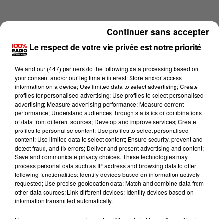
Continuer sans accepter
Le respect de votre vie privée est notre priorité
We and
our (447) partners
do the following data processing based on
your consent and/or our legitimate interest: Store and/or access
information on a device; Use limited data to select advertising; Create
profiles for personalised advertising; Use profiles to select personalised
advertising; Measure advertising performance; Measure content
performance; Understand audiences through statistics or combinations
of data from different sources; Develop and improve services; Create
profiles to personalise content; Use profiles to select personalised
content; Use limited data to select content; Ensure security, prevent and
Lecture (1 min 13 sec)
detect fraud, and fix errors; Deliver and present advertising and content;
Save and communicate privacy choices. These technologies may
process personal data such as IP address and browsing data to offer
following functionalities: Identify devices based on information actively
requested; Use precise geolocation data; Match and combine data from
100%
other data sources; Link different devices; Identify devices based on
information transmitted automatically.
100% Radio l'agenda du Tarn et Garonne