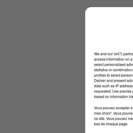
We and
our (447) partn
access information on a 
select personalised ad
statistics or combinatio
profiles to select person
Deliver and present adv
data such as IP address 
requested; Use precise g
based on information tra
Vous pouvez accepter en 
mes choix". Vous pouvez
ce site. Vous pouvez met
bas de chaque page.