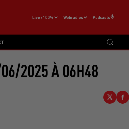
Live :
100%
Webradios
Podcasts
CT
06/2025 À 06H48