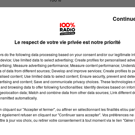
100% Radio l'agenda du Tarn et Ga
Continue
Le respect de votre vie privée est notre priorité
ers
do the following data processing based on your consent and/or our legitimate int
device; Use limited data to select advertising; Create profiles for personalised adver
vertising; Measure advertising performance; Measure content performance; Unders
ns of data from different sources; Develop and improve services; Create profiles to 
alised content; Use limited data to select content; Ensure security, prevent and detect
ertising and content; Save and communicate privacy choices. These technologies
and browsing data to offer following functionalities: Identify devices based on infor
eolocation data; Match and combine data from other data sources; Link different de
nsmitted automatically.
cliquant sur "Accepter et fermer", ou affiner en sélectionnant les finalités et/ou pa
 également refuser en cliquant sur "Continuer sans accepter". Vos préférences ne 
tre à jour vos choix, ou retirer votre consentement à tout moment via le lien "Gérer 