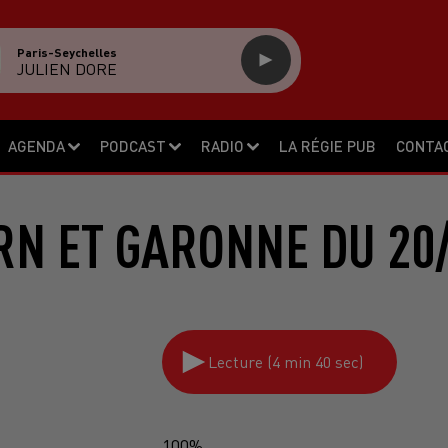
Paris-Seychelles
JULIEN DORE
AGENDA
PODCAST
RADIO
LA RÉGIE PUB
CONTA
RN ET GARONNE DU 20/
Lecture (4 min 40 sec)
100%