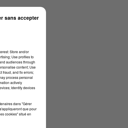
ronne
r sans accepter
erest: Store and/or
tising; Use profiles to
tand audiences through
personalise content; Use
 fraud, and fix errors;
 may process personal
mation actively
vices; Identify devices
rtenaires dans "Gérer
s'appliqueront que pour
les cookies" situé en