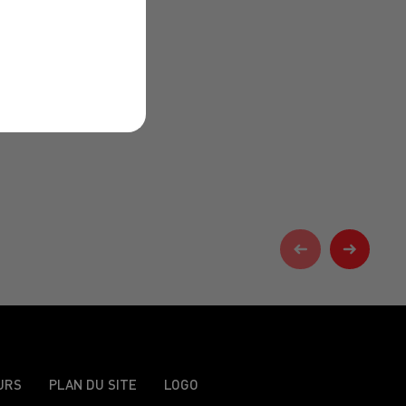
URS
PLAN DU SITE
LOGO