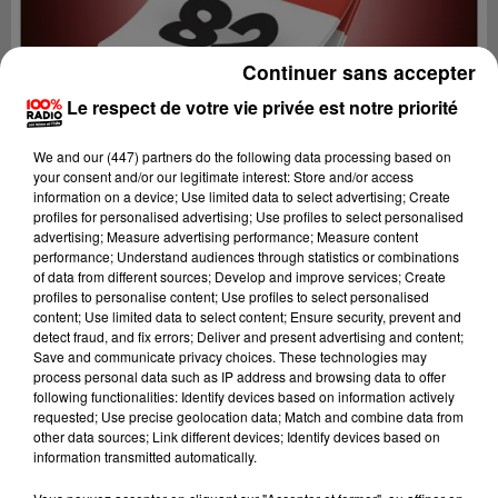
Continuer sans accepter
Le respect de votre vie privée est notre priorité
We and
our (447) partners
do the following data processing based on
your consent and/or our legitimate interest: Store and/or access
information on a device; Use limited data to select advertising; Create
profiles for personalised advertising; Use profiles to select personalised
advertising; Measure advertising performance; Measure content
performance; Understand audiences through statistics or combinations
of data from different sources; Develop and improve services; Create
profiles to personalise content; Use profiles to select personalised
content; Use limited data to select content; Ensure security, prevent and
Lecture (1 min 9 sec)
detect fraud, and fix errors; Deliver and present advertising and content;
Save and communicate privacy choices. These technologies may
process personal data such as IP address and browsing data to offer
following functionalities: Identify devices based on information actively
requested; Use precise geolocation data; Match and combine data from
100%
other data sources; Link different devices; Identify devices based on
information transmitted automatically.
100% Radio l'agenda du Tarn et Garonne