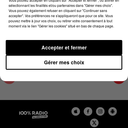
Vous pouvez accepter en cliquant sur "Accepter et fermer", ou affiner en
17 novembre 2024 - 1 min 9 sec
sélectionnant les finalités et/ou partenaires dans "Gérer mes choix".
Vous pouvez également refuser en cliquant sur "Continuer sans
L'AGENDA DU TARN ET GARONNE DU
accepter". Vos préférences ne s'appliqueront que pour ce site. Vous
17/11/2024 À 07H42
pouvez mettre à jour vos choix, ou retirer votre consentement à tout
moment via le lien "Gérer les cookies" situé en bas de chaque page.
L'agenda du Tarn et Garonne
Accepter et fermer
Gérer mes choix