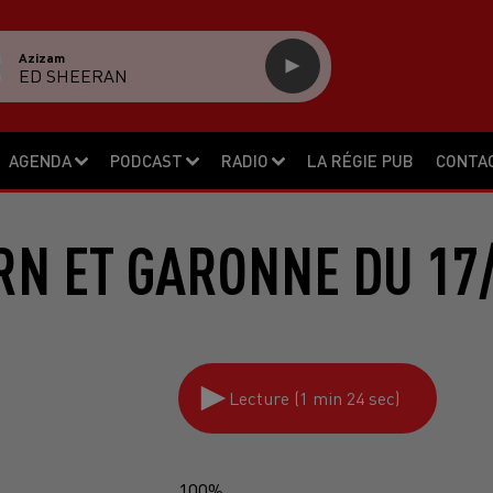
Azizam
ED SHEERAN
AGENDA
PODCAST
RADIO
LA RÉGIE PUB
CONTA
RN ET GARONNE DU 17/
Lecture (1 min 24 sec)
100%