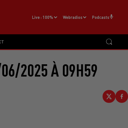
Live :
100%
Webradios
Podcasts
CT
06/2025 À 09H59