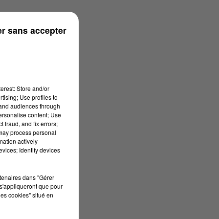
ronne
r sans accepter
erest: Store and/or
tising; Use profiles to
tand audiences through
personalise content; Use
 fraud, and fix errors;
 may process personal
mation actively
vices; Identify devices
rtenaires dans "Gérer
s'appliqueront que pour
les cookies" situé en