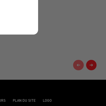
URS
PLAN DU SITE
LOGO