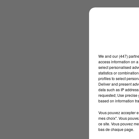
We and
our (447) partn
access information on a 
select personalised ad
statistics or combinatio
profiles to select person
Deliver and present adv
data such as IP address 
requested; Use precise g
based on information tra
Vous pouvez accepter en 
mes choix". Vous pouvez
ce site. Vous pouvez met
bas de chaque page.