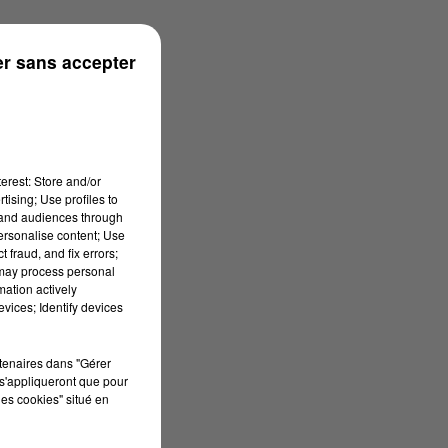
ronne
r sans accepter
erest: Store and/or
tising; Use profiles to
tand audiences through
personalise content; Use
 fraud, and fix errors;
 may process personal
mation actively
vices; Identify devices
rtenaires dans "Gérer
s'appliqueront que pour
les cookies" situé en