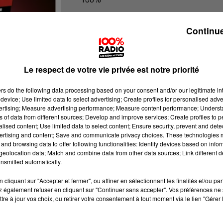
100% Radio l'agenda du Tarn et Ga
Continue
Le respect de votre vie privée est notre priorité
ers
do the following data processing based on your consent and/or our legitimate int
device; Use limited data to select advertising; Create profiles for personalised adver
vertising; Measure advertising performance; Measure content performance; Unders
ns of data from different sources; Develop and improve services; Create profiles to 
alised content; Use limited data to select content; Ensure security, prevent and detect
ertising and content; Save and communicate privacy choices. These technologies
and browsing data to offer following functionalities: Identify devices based on infor
eolocation data; Match and combine data from other data sources; Link different de
nsmitted automatically.
cliquant sur "Accepter et fermer", ou affiner en sélectionnant les finalités et/ou pa
 également refuser en cliquant sur "Continuer sans accepter". Vos préférences ne 
tre à jour vos choix, ou retirer votre consentement à tout moment via le lien "Gérer 