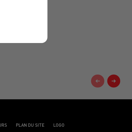
URS
PLAN DU SITE
LOGO