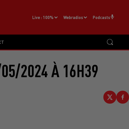
Live :
100%
Webradios
Podcasts
CT
05/2024 À 16H39