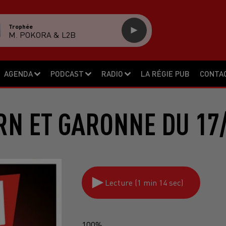
Trophée
M. POKORA & L2B
AGENDA
PODCAST
RADIO
LA RÉGIE PUB
CONTA
RN ET GARONNE DU 17/
Lecture (1 min 14 sec)
100%