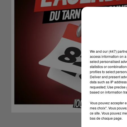
We and
our (447) partn
access information on a 
select personalised ad
statistics or combinatio
profiles to select person
Deliver and present adv
data such as IP address 
requested; Use precise g
based on information tra
Vous pouvez accepter en 
mes choix". Vous pouvez
ce site. Vous pouvez met
bas de chaque page.