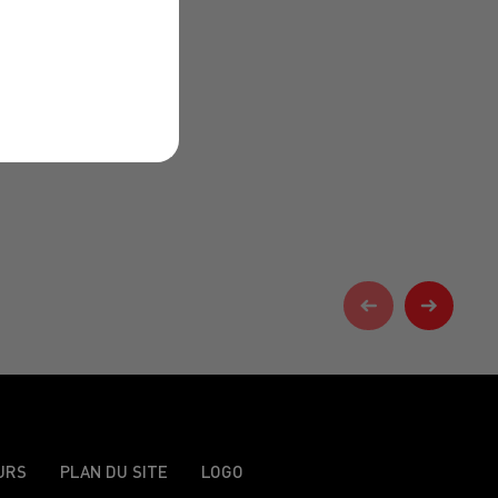
URS
PLAN DU SITE
LOGO