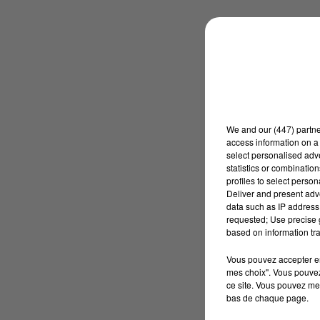
We and
our (447) partn
access information on a 
select personalised ad
statistics or combinatio
profiles to select person
Deliver and present adv
data such as IP address 
requested; Use precise g
based on information tra
Vous pouvez accepter en 
mes choix". Vous pouvez
ce site. Vous pouvez met
bas de chaque page.