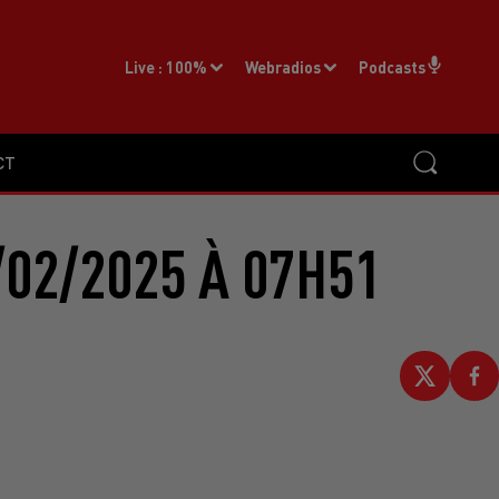
Live :
100%
Webradios
Podcasts
CT
02/2025 À 07H51