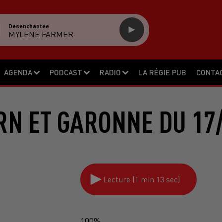
Desenchantée
MYLENE FARMER
AGENDA
PODCAST
RADIO
LA RÉGIE PUB
CONTA
RN ET GARONNE DU 17/
Lecture (1 min 13 sec)
100%