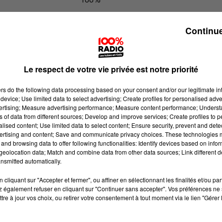
100% Radio l'agenda du Tarn et Ga
Continue
Le respect de votre vie privée est notre priorité
ers
do the following data processing based on your consent and/or our legitimate int
device; Use limited data to select advertising; Create profiles for personalised adver
vertising; Measure advertising performance; Measure content performance; Unders
ns of data from different sources; Develop and improve services; Create profiles to 
alised content; Use limited data to select content; Ensure security, prevent and detect
ertising and content; Save and communicate privacy choices. These technologies
and browsing data to offer following functionalities: Identify devices based on infor
eolocation data; Match and combine data from other data sources; Link different de
nsmitted automatically.
cliquant sur "Accepter et fermer", ou affiner en sélectionnant les finalités et/ou pa
 également refuser en cliquant sur "Continuer sans accepter". Vos préférences ne 
tre à jour vos choix, ou retirer votre consentement à tout moment via le lien "Gérer 