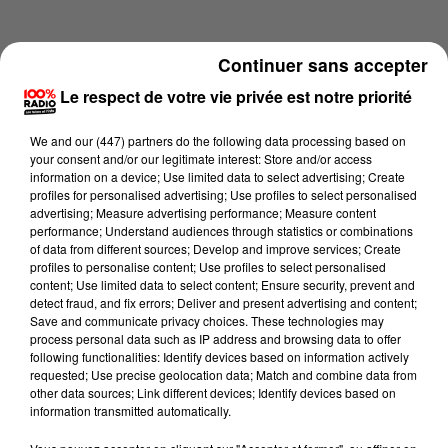
Continuer sans accepter
Le respect de votre vie privée est notre priorité
We and
our (447) partners
do the following data processing based on
your consent and/or our legitimate interest: Store and/or access
information on a device; Use limited data to select advertising; Create
profiles for personalised advertising; Use profiles to select personalised
advertising; Measure advertising performance; Measure content
performance; Understand audiences through statistics or combinations
of data from different sources; Develop and improve services; Create
profiles to personalise content; Use profiles to select personalised
content; Use limited data to select content; Ensure security, prevent and
Lecture (1 min 14 sec)
detect fraud, and fix errors; Deliver and present advertising and content;
Save and communicate privacy choices. These technologies may
process personal data such as IP address and browsing data to offer
following functionalities: Identify devices based on information actively
requested; Use precise geolocation data; Match and combine data from
100%
other data sources; Link different devices; Identify devices based on
information transmitted automatically.
100% Radio l'agenda du Tarn et Garonne