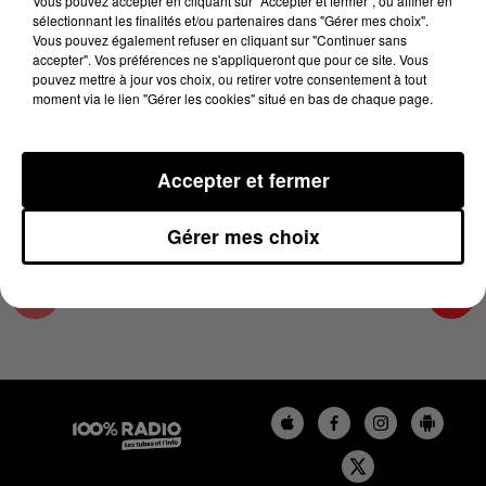
Vous pouvez accepter en cliquant sur "Accepter et fermer", ou affiner en
16 juin 2025 - 1 min 24 sec
sélectionnant les finalités et/ou partenaires dans "Gérer mes choix".
Vous pouvez également refuser en cliquant sur "Continuer sans
L'AGENDA DU TARN ET GARONNE DU
accepter". Vos préférences ne s'appliqueront que pour ce site. Vous
16/06/2025 À 11H01
pouvez mettre à jour vos choix, ou retirer votre consentement à tout
moment via le lien "Gérer les cookies" situé en bas de chaque page.
L'agenda du Tarn et Garonne
Accepter et fermer
Gérer mes choix