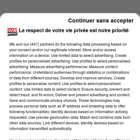
Continuer sans accepter
Le respect de votre vie privée est notre priorité
We and
our (447) partners
do the following data processing based on
your consent and/or our legitimate interest: Store and/or access
information on a device; Use limited data to select advertising; Create
profiles for personalised advertising; Use profiles to select personalised
advertising; Measure advertising performance; Measure content
performance; Understand audiences through statistics or combinations
of data from different sources; Develop and improve services; Create
profiles to personalise content; Use profiles to select personalised
content; Use limited data to select content; Ensure security, prevent and
Lecture (1 min 24 sec)
detect fraud, and fix errors; Deliver and present advertising and content;
Save and communicate privacy choices. These technologies may
process personal data such as IP address and browsing data to offer
following functionalities: Identify devices based on information actively
requested; Use precise geolocation data; Match and combine data from
100%
other data sources; Link different devices; Identify devices based on
information transmitted automatically.
100% Radio l'agenda du Tarn et Garonne