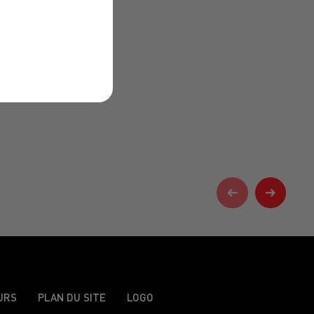
URS
PLAN DU SITE
LOGO