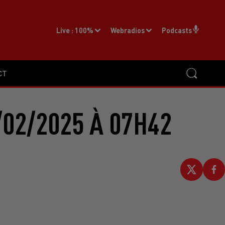
Live :
100%
Webradios
Podcasts
CT
02/2025 À 07H42