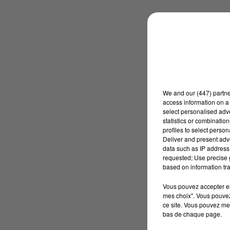
We and
our (447) partn
access information on a 
select personalised ad
statistics or combinatio
profiles to select person
Deliver and present adv
data such as IP address 
requested; Use precise g
based on information tra
Vous pouvez accepter en 
mes choix". Vous pouvez
ce site. Vous pouvez met
bas de chaque page.