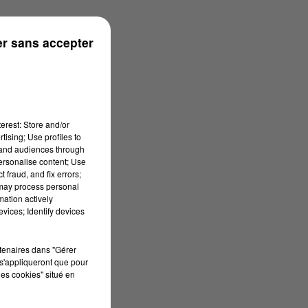
ronne
r sans accepter
erest: Store and/or
tising; Use profiles to
tand audiences through
personalise content; Use
 fraud, and fix errors;
 may process personal
mation actively
vices; Identify devices
rtenaires dans "Gérer
s'appliqueront que pour
les cookies" situé en