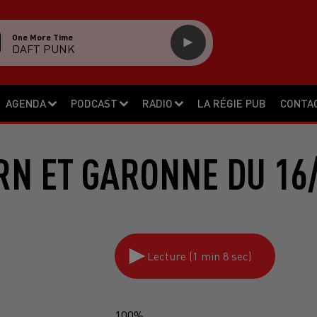
One More Time
DAFT PUNK
AGENDA
PODCAST
RADIO
LA RÉGIE PUB
CONTA
RN ET GARONNE DU 16/
Lecture (1 min 8 sec)
100%