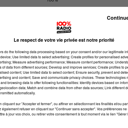
100% Radio l'agenda du Tarn et Ga
Continue
Le respect de votre vie privée est notre priorité
ers
do the following data processing based on your consent and/or our legitimate int
device; Use limited data to select advertising; Create profiles for personalised adver
vertising; Measure advertising performance; Measure content performance; Unders
ns of data from different sources; Develop and improve services; Create profiles to 
alised content; Use limited data to select content; Ensure security, prevent and detect
ertising and content; Save and communicate privacy choices. These technologies
and browsing data to offer following functionalities: Identify devices based on infor
eolocation data; Match and combine data from other data sources; Link different de
nsmitted automatically.
cliquant sur "Accepter et fermer", ou affiner en sélectionnant les finalités et/ou pa
 également refuser en cliquant sur "Continuer sans accepter". Vos préférences ne 
tre à jour vos choix, ou retirer votre consentement à tout moment via le lien "Gérer 