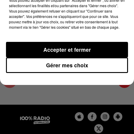
Vous pouvez accepter en cliquant sur "Accepter et fermer", ou affiner en
15 décembre 2023 - 1 min 15 sec
sélectionnant les finalités et/ou partenaires dans "Gérer mes choix".
Vous pouvez également refuser en cliquant sur "Continuer sans
L'AGENDA DU TARN ET GARONNE DU
accepter". Vos préférences ne s'appliqueront que pour ce site. Vous
15/12/2023 À 06H47
pouvez mettre à jour vos choix, ou retirer votre consentement à tout
moment via le lien "Gérer les cookies" situé en bas de chaque page.
L'agenda du Tarn et Garonne
Accepter et fermer
Gérer mes choix