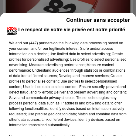
Continuer sans accepter
Le respect de votre vie privée est notre priorité
We and
our (447) partners
do the following data processing based on
your consent and/or our legitimate interest: Store and/or access
information on a device; Use limited data to select advertising; Create
profiles for personalised advertising; Use profiles to select personalised
advertising; Measure advertising performance; Measure content
performance; Understand audiences through statistics or combinations
of data from different sources; Develop and improve services; Create
profiles to personalise content; Use profiles to select personalised
content; Use limited data to select content; Ensure security, prevent and
Lecture (1 min 15 sec)
detect fraud, and fix errors; Deliver and present advertising and content;
Save and communicate privacy choices. These technologies may
process personal data such as IP address and browsing data to offer
following functionalities: Identify devices based on information actively
requested; Use precise geolocation data; Match and combine data from
100%
other data sources; Link different devices; Identify devices based on
information transmitted automatically.
100% Radio l'agenda du Tarn et Garonne