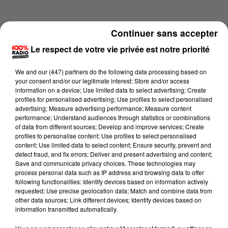
Continuer sans accepter
Le respect de votre vie privée est notre priorité
We and
our (447) partners
do the following data processing based on
your consent and/or our legitimate interest: Store and/or access
information on a device; Use limited data to select advertising; Create
profiles for personalised advertising; Use profiles to select personalised
advertising; Measure advertising performance; Measure content
performance; Understand audiences through statistics or combinations
of data from different sources; Develop and improve services; Create
profiles to personalise content; Use profiles to select personalised
content; Use limited data to select content; Ensure security, prevent and
Lecture (1 min 14 sec)
detect fraud, and fix errors; Deliver and present advertising and content;
Save and communicate privacy choices. These technologies may
process personal data such as IP address and browsing data to offer
following functionalities: Identify devices based on information actively
requested; Use precise geolocation data; Match and combine data from
100%
other data sources; Link different devices; Identify devices based on
information transmitted automatically.
100% Radio l'agenda du Tarn et Garonne