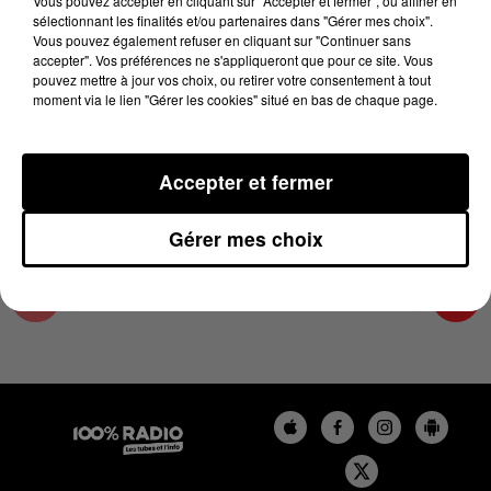
Vous pouvez accepter en cliquant sur "Accepter et fermer", ou affiner en
14 mai 2025 - 1 min 14 sec
sélectionnant les finalités et/ou partenaires dans "Gérer mes choix".
Vous pouvez également refuser en cliquant sur "Continuer sans
L'AGENDA DU TARN ET GARONNE DU
accepter". Vos préférences ne s'appliqueront que pour ce site. Vous
14/05/2025 À 13H35
pouvez mettre à jour vos choix, ou retirer votre consentement à tout
moment via le lien "Gérer les cookies" situé en bas de chaque page.
L'agenda du Tarn et Garonne
Accepter et fermer
Gérer mes choix