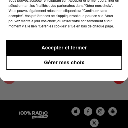
Vous pouvez accepter en cliquant sur "Accepter et fermer", ou affiner en
14 avril 2025 - 1 min 15 sec
sélectionnant les finalités et/ou partenaires dans "Gérer mes choix".
Vous pouvez également refuser en cliquant sur "Continuer sans
L'AGENDA DU TARN ET GARONNE DU
accepter". Vos préférences ne s'appliqueront que pour ce site. Vous
14/04/2025 À 13H36
pouvez mettre à jour vos choix, ou retirer votre consentement à tout
moment via le lien "Gérer les cookies" situé en bas de chaque page.
L'agenda du Tarn et Garonne
Accepter et fermer
Gérer mes choix