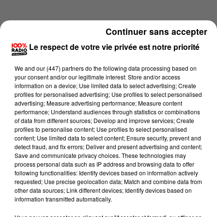
Continuer sans accepter
Le respect de votre vie privée est notre priorité
We and
our (447) partners
do the following data processing based on
your consent and/or our legitimate interest: Store and/or access
information on a device; Use limited data to select advertising; Create
profiles for personalised advertising; Use profiles to select personalised
advertising; Measure advertising performance; Measure content
performance; Understand audiences through statistics or combinations
of data from different sources; Develop and improve services; Create
profiles to personalise content; Use profiles to select personalised
content; Use limited data to select content; Ensure security, prevent and
Lecture (1 min 15 sec)
detect fraud, and fix errors; Deliver and present advertising and content;
Save and communicate privacy choices. These technologies may
process personal data such as IP address and browsing data to offer
following functionalities: Identify devices based on information actively
requested; Use precise geolocation data; Match and combine data from
100%
other data sources; Link different devices; Identify devices based on
information transmitted automatically.
100% Radio l'agenda du Tarn et Garonne