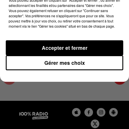
Vous pouvez accepter en cliquant sur "Accepter et fermer", ou affiner en
13 décembre 2023 - 1 min 14 sec
sélectionnant les finalités et/ou partenaires dans "Gérer mes choix".
Vous pouvez également refuser en cliquant sur "Continuer sans
L'AGENDA DU TARN ET GARONNE DU
accepter". Vos préférences ne s'appliqueront que pour ce site. Vous
13/12/2023 À 16H37
pouvez mettre à jour vos choix, ou retirer votre consentement à tout
moment via le lien "Gérer les cookies" situé en bas de chaque page.
L'agenda du Tarn et Garonne
Accepter et fermer
Gérer mes choix