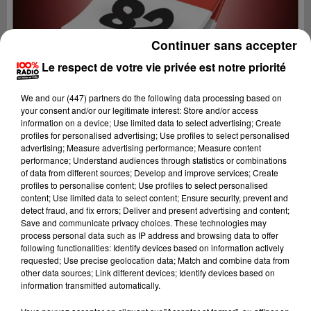
Continuer sans accepter
Le respect de votre vie privée est notre priorité
We and
our (447) partners
do the following data processing based on
your consent and/or our legitimate interest: Store and/or access
information on a device; Use limited data to select advertising; Create
profiles for personalised advertising; Use profiles to select personalised
advertising; Measure advertising performance; Measure content
performance; Understand audiences through statistics or combinations
of data from different sources; Develop and improve services; Create
profiles to personalise content; Use profiles to select personalised
content; Use limited data to select content; Ensure security, prevent and
Lecture (1 min 14 sec)
detect fraud, and fix errors; Deliver and present advertising and content;
Save and communicate privacy choices. These technologies may
process personal data such as IP address and browsing data to offer
following functionalities: Identify devices based on information actively
requested; Use precise geolocation data; Match and combine data from
100%
other data sources; Link different devices; Identify devices based on
information transmitted automatically.
100% Radio l'agenda du Tarn et Garonne