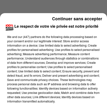
Continuer sans accepter
Le respect de votre vie privée est notre priorité
We and
our (447) partners
do the following data processing based on
your consent and/or our legitimate interest: Store and/or access
information on a device; Use limited data to select advertising; Create
profiles for personalised advertising; Use profiles to select personalised
advertising; Measure advertising performance; Measure content
performance; Understand audiences through statistics or combinations
of data from different sources; Develop and improve services; Create
profiles to personalise content; Use profiles to select personalised
content; Use limited data to select content; Ensure security, prevent and
Lecture (5 min 5 sec)
detect fraud, and fix errors; Deliver and present advertising and content;
Save and communicate privacy choices. These technologies may
process personal data such as IP address and browsing data to offer
following functionalities: Identify devices based on information actively
100%
requested; Use precise geolocation data; Match and combine data from
other data sources; Link different devices; Identify devices based on
L'agenda du Tarn et Garonne du 12/06/2026 à
information transmitted automatically.