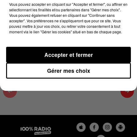
06h46
Vous pouvez accepter en cliquant sur "Accepter et fermer", ou affiner en
sélectionnant les finalités et/ou partenaires dans "Gérer mes choix".
12 juin 2026 - 5 min 5 sec
Vous pouvez également refuser en cliquant sur "Continuer sans
accepter". Vos préférences ne s'appliqueront que pour ce site. Vous
L'AGENDA DU TARN ET GARONNE DU
pouvez mettre à jour vos choix, ou retirer votre consentement à tout
12/06/2026 À 06H46
moment via le lien "Gérer les cookies" situé en bas de chaque page.
L'agenda du Tarn et Garonne
Accepter et fermer
Gérer mes choix