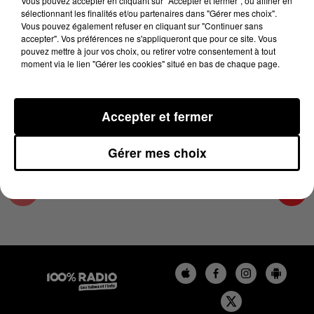
Vous pouvez accepter en cliquant sur "Accepter et fermer", ou affiner en
12 juin 2025 - 1 min 14 sec
sélectionnant les finalités et/ou partenaires dans "Gérer mes choix".
Vous pouvez également refuser en cliquant sur "Continuer sans
L'AGENDA DU TARN ET GARONNE DU
accepter". Vos préférences ne s'appliqueront que pour ce site. Vous
12/06/2025 À 16H38
pouvez mettre à jour vos choix, ou retirer votre consentement à tout
moment via le lien "Gérer les cookies" situé en bas de chaque page.
L'agenda du Tarn et Garonne
Accepter et fermer
Gérer mes choix