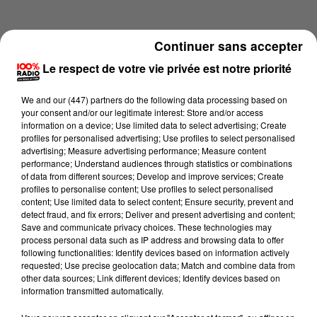
Continuer sans accepter
Le respect de votre vie privée est notre priorité
We and
our (447) partners
do the following data processing based on
your consent and/or our legitimate interest: Store and/or access
information on a device; Use limited data to select advertising; Create
profiles for personalised advertising; Use profiles to select personalised
advertising; Measure advertising performance; Measure content
performance; Understand audiences through statistics or combinations
of data from different sources; Develop and improve services; Create
profiles to personalise content; Use profiles to select personalised
content; Use limited data to select content; Ensure security, prevent and
Lecture (1 min 14 sec)
detect fraud, and fix errors; Deliver and present advertising and content;
Save and communicate privacy choices. These technologies may
process personal data such as IP address and browsing data to offer
following functionalities: Identify devices based on information actively
requested; Use precise geolocation data; Match and combine data from
100%
other data sources; Link different devices; Identify devices based on
information transmitted automatically.
100% Radio l'agenda du Tarn et Garonne