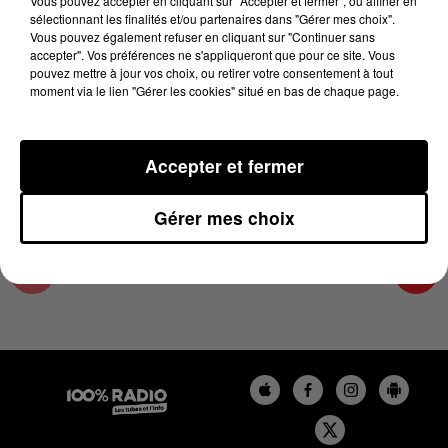
Vous pouvez accepter en cliquant sur "Accepter et fermer", ou affiner en
12 février 2025 - 1 min 13 sec
sélectionnant les finalités et/ou partenaires dans "Gérer mes choix".
Vous pouvez également refuser en cliquant sur "Continuer sans
L'AGENDA DU TARN ET GARONNE DU
accepter". Vos préférences ne s'appliqueront que pour ce site. Vous
12/02/2025 À 16H41
pouvez mettre à jour vos choix, ou retirer votre consentement à tout
moment via le lien "Gérer les cookies" situé en bas de chaque page.
L'agenda du Tarn et Garonne
Accepter et fermer
Gérer mes choix