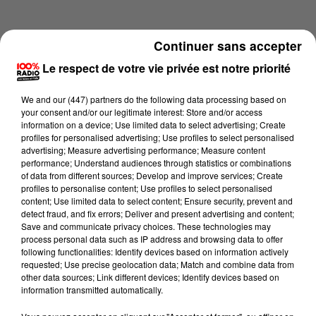
Continuer sans accepter
Le respect de votre vie privée est notre priorité
We and
our (447) partners
do the following data processing based on
your consent and/or our legitimate interest: Store and/or access
information on a device; Use limited data to select advertising; Create
profiles for personalised advertising; Use profiles to select personalised
advertising; Measure advertising performance; Measure content
performance; Understand audiences through statistics or combinations
of data from different sources; Develop and improve services; Create
profiles to personalise content; Use profiles to select personalised
content; Use limited data to select content; Ensure security, prevent and
Lecture (1 min 13 sec)
detect fraud, and fix errors; Deliver and present advertising and content;
Save and communicate privacy choices. These technologies may
process personal data such as IP address and browsing data to offer
following functionalities: Identify devices based on information actively
requested; Use precise geolocation data; Match and combine data from
100%
other data sources; Link different devices; Identify devices based on
information transmitted automatically.
100% Radio l'agenda du Tarn et Garonne