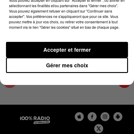
Vous pouvez accepter en cliquant sur "Accepter et fermer", ou affiner en
12 janvier 2024 - 1 min 14 sec
sélectionnant les finalités et/ou partenaires dans "Gérer mes choix".
Vous pouvez également refuser en cliquant sur "Continuer sans
L'AGENDA DU TARN ET GARONNE DU
accepter". Vos préférences ne s'appliqueront que pour ce site. Vous
12/01/2024 À 16H37
pouvez mettre à jour vos choix, ou retirer votre consentement à tout
moment via le lien "Gérer les cookies" situé en bas de chaque page.
L'agenda du Tarn et Garonne
Accepter et fermer
Gérer mes choix