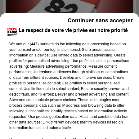
Continuer sans accepter
Le respect de votre vie privée est notre priorité
We and
our (447) partners
do the following data processing based on
your consent and/or our legitimate interest: Store and/or access
information on a device; Use limited data to select advertising; Create
profiles for personalised advertising; Use profiles to select personalised
advertising; Measure advertising performance; Measure content
performance; Understand audiences through statistics or combinations
of data from different sources; Develop and improve services; Create
profiles to personalise content; Use profiles to select personalised
content; Use limited data to select content; Ensure security, prevent and
Lecture (1 min 14 sec)
detect fraud, and fix errors; Deliver and present advertising and content;
Save and communicate privacy choices. These technologies may
process personal data such as IP address and browsing data to offer
following functionalities: Identify devices based on information actively
requested; Use precise geolocation data; Match and combine data from
100%
other data sources; Link different devices; Identify devices based on
information transmitted automatically.
100% Radio l'agenda du Tarn et Garonne