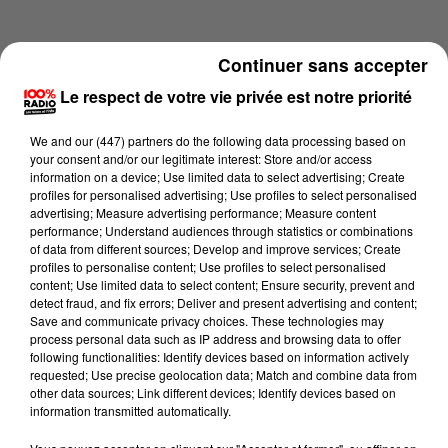
Continuer sans accepter
Le respect de votre vie privée est notre priorité
We and
our (447) partners
do the following data processing based on
your consent and/or our legitimate interest: Store and/or access
information on a device; Use limited data to select advertising; Create
profiles for personalised advertising; Use profiles to select personalised
advertising; Measure advertising performance; Measure content
performance; Understand audiences through statistics or combinations
of data from different sources; Develop and improve services; Create
profiles to personalise content; Use profiles to select personalised
content; Use limited data to select content; Ensure security, prevent and
Lecture (1 min 16 sec)
detect fraud, and fix errors; Deliver and present advertising and content;
Save and communicate privacy choices. These technologies may
process personal data such as IP address and browsing data to offer
following functionalities: Identify devices based on information actively
requested; Use precise geolocation data; Match and combine data from
100%
other data sources; Link different devices; Identify devices based on
information transmitted automatically.
100% Radio l'agenda du Tarn et Garonne