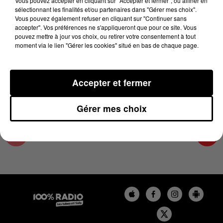
Vous pouvez accepter en cliquant sur "Accepter et fermer", ou affiner en
10 avril 2025 - 1 min 16 sec
sélectionnant les finalités et/ou partenaires dans "Gérer mes choix".
Vous pouvez également refuser en cliquant sur "Continuer sans
L'AGENDA DU TARN ET GARONNE DU
accepter". Vos préférences ne s'appliqueront que pour ce site. Vous
10/04/2025 À 07H53
pouvez mettre à jour vos choix, ou retirer votre consentement à tout
moment via le lien "Gérer les cookies" situé en bas de chaque page.
L'agenda du Tarn et Garonne
Accepter et fermer
Gérer mes choix