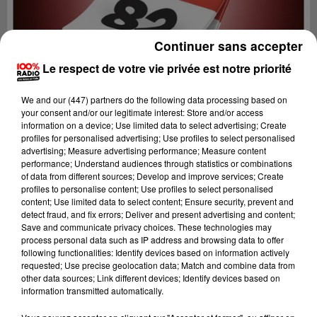
Continuer sans accepter
Le respect de votre vie privée est notre priorité
We and
our (447) partners
do the following data processing based on
your consent and/or our legitimate interest: Store and/or access
information on a device; Use limited data to select advertising; Create
profiles for personalised advertising; Use profiles to select personalised
advertising; Measure advertising performance; Measure content
performance; Understand audiences through statistics or combinations
of data from different sources; Develop and improve services; Create
profiles to personalise content; Use profiles to select personalised
content; Use limited data to select content; Ensure security, prevent and
Lecture (1 min 14 sec)
detect fraud, and fix errors; Deliver and present advertising and content;
Save and communicate privacy choices. These technologies may
process personal data such as IP address and browsing data to offer
following functionalities: Identify devices based on information actively
requested; Use precise geolocation data; Match and combine data from
100%
other data sources; Link different devices; Identify devices based on
information transmitted automatically.
100% Radio l'agenda du Tarn et Garonne