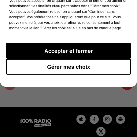
Vous pouvez accepter en cliquant sur "Accepter et fermer", ou affiner en
9 novembre 2024 - 1 min 14 sec
sélectionnant les finalités et/ou partenaires dans "Gérer mes choix".
Vous pouvez également refuser en cliquant sur "Continuer sans
L'AGENDA DU TARN ET GARONNE DU
accepter". Vos préférences ne s'appliqueront que pour ce site. Vous
09/11/2024 À 07H40
pouvez mettre à jour vos choix, ou retirer votre consentement à tout
moment via le lien "Gérer les cookies" situé en bas de chaque page.
L'agenda du Tarn et Garonne
Accepter et fermer
Gérer mes choix