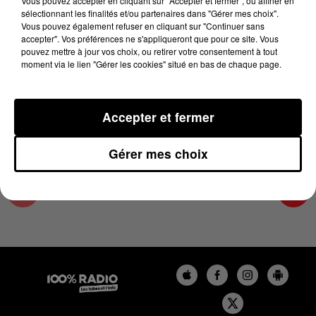
Vous pouvez accepter en cliquant sur "Accepter et fermer", ou affiner en
9 janvier 2024 - 1 min 14 sec
sélectionnant les finalités et/ou partenaires dans "Gérer mes choix".
Vous pouvez également refuser en cliquant sur "Continuer sans
L'AGENDA DU TARN ET GARONNE DU
accepter". Vos préférences ne s'appliqueront que pour ce site. Vous
09/01/2024 À 10H38
pouvez mettre à jour vos choix, ou retirer votre consentement à tout
moment via le lien "Gérer les cookies" situé en bas de chaque page.
L'agenda du Tarn et Garonne
Accepter et fermer
Gérer mes choix