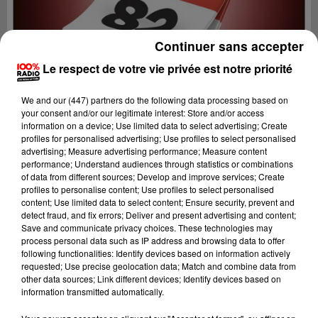
Continuer sans accepter
Le respect de votre vie privée est notre priorité
We and
our (447) partners
do the following data processing based on
your consent and/or our legitimate interest: Store and/or access
information on a device; Use limited data to select advertising; Create
profiles for personalised advertising; Use profiles to select personalised
advertising; Measure advertising performance; Measure content
performance; Understand audiences through statistics or combinations
of data from different sources; Develop and improve services; Create
profiles to personalise content; Use profiles to select personalised
content; Use limited data to select content; Ensure security, prevent and
Lecture (1 min 14 sec)
detect fraud, and fix errors; Deliver and present advertising and content;
Save and communicate privacy choices. These technologies may
process personal data such as IP address and browsing data to offer
following functionalities: Identify devices based on information actively
requested; Use precise geolocation data; Match and combine data from
100%
other data sources; Link different devices; Identify devices based on
information transmitted automatically.
100% Radio l'agenda du Tarn et Garonne