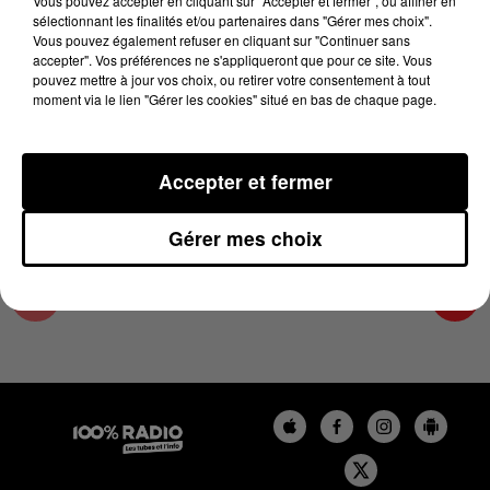
Vous pouvez accepter en cliquant sur "Accepter et fermer", ou affiner en
8 décembre 2023 - 1 min 15 sec
sélectionnant les finalités et/ou partenaires dans "Gérer mes choix".
Vous pouvez également refuser en cliquant sur "Continuer sans
L'AGENDA DU TARN ET GARONNE DU
accepter". Vos préférences ne s'appliqueront que pour ce site. Vous
08/12/2023 À 10H38
pouvez mettre à jour vos choix, ou retirer votre consentement à tout
moment via le lien "Gérer les cookies" situé en bas de chaque page.
L'agenda du Tarn et Garonne
Accepter et fermer
Gérer mes choix