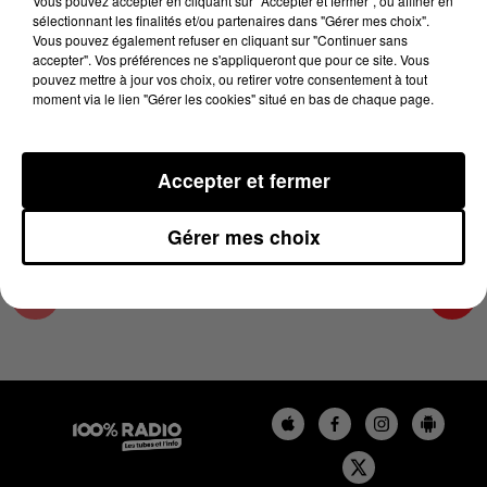
Vous pouvez accepter en cliquant sur "Accepter et fermer", ou affiner en
7 mai 2025 - 1 min 14 sec
sélectionnant les finalités et/ou partenaires dans "Gérer mes choix".
Vous pouvez également refuser en cliquant sur "Continuer sans
L'AGENDA DU TARN ET GARONNE DU
accepter". Vos préférences ne s'appliqueront que pour ce site. Vous
07/05/2025 À 07H52
pouvez mettre à jour vos choix, ou retirer votre consentement à tout
moment via le lien "Gérer les cookies" situé en bas de chaque page.
L'agenda du Tarn et Garonne
Accepter et fermer
Gérer mes choix