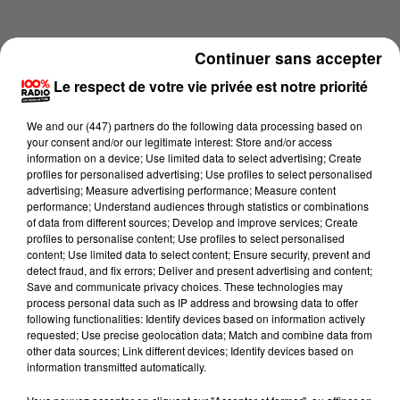
Continuer sans accepter
Le respect de votre vie privée est notre priorité
We and
our (447) partners
do the following data processing based on
your consent and/or our legitimate interest: Store and/or access
information on a device; Use limited data to select advertising; Create
profiles for personalised advertising; Use profiles to select personalised
advertising; Measure advertising performance; Measure content
performance; Understand audiences through statistics or combinations
of data from different sources; Develop and improve services; Create
profiles to personalise content; Use profiles to select personalised
content; Use limited data to select content; Ensure security, prevent and
Lecture (1 min 14 sec)
detect fraud, and fix errors; Deliver and present advertising and content;
Save and communicate privacy choices. These technologies may
process personal data such as IP address and browsing data to offer
following functionalities: Identify devices based on information actively
requested; Use precise geolocation data; Match and combine data from
100%
other data sources; Link different devices; Identify devices based on
information transmitted automatically.
100% Radio l'agenda du Tarn et Garonne