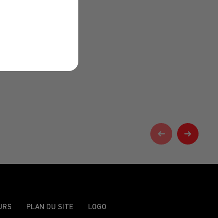
URS
PLAN DU SITE
LOGO