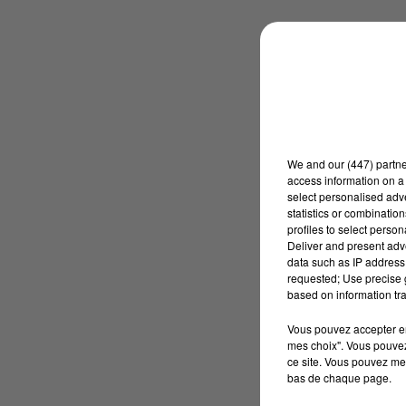
We and
our (447) partn
access information on a 
select personalised ad
statistics or combinatio
profiles to select person
Deliver and present adv
data such as IP address 
requested; Use precise g
based on information tra
Vous pouvez accepter en 
mes choix". Vous pouvez
ce site. Vous pouvez met
bas de chaque page.