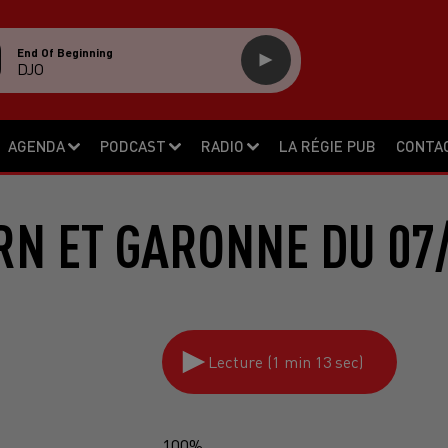
End Of Beginning
DJO
AGENDA
PODCAST
RADIO
LA RÉGIE PUB
CONTA
RN ET GARONNE DU 07/
Lecture (1 min 13 sec)
100%