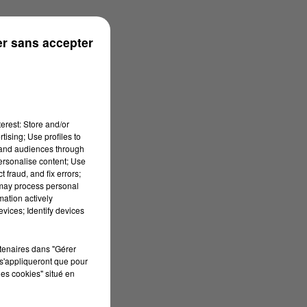
ronne
r sans accepter
erest: Store and/or
tising; Use profiles to
tand audiences through
personalise content; Use
 fraud, and fix errors;
 may process personal
mation actively
vices; Identify devices
rtenaires dans "Gérer
s'appliqueront que pour
les cookies" situé en