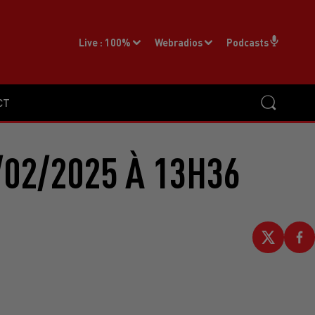
Live :
100%
Webradios
Podcasts
CT
02/2025 À 13H36