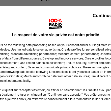
100% Radio l'agenda du Tarn et Ga
Continue
Le respect de votre vie privée est notre priorité
ers
do the following data processing based on your consent and/or our legitimate int
device; Use limited data to select advertising; Create profiles for personalised adver
vertising; Measure advertising performance; Measure content performance; Unders
ns of data from different sources; Develop and improve services; Create profiles to 
alised content; Use limited data to select content; Ensure security, prevent and detect
ertising and content; Save and communicate privacy choices. These technologies
and browsing data to offer following functionalities: Identify devices based on infor
eolocation data; Match and combine data from other data sources; Link different de
nsmitted automatically.
cliquant sur "Accepter et fermer", ou affiner en sélectionnant les finalités et/ou pa
 également refuser en cliquant sur "Continuer sans accepter". Vos préférences ne 
tre à jour vos choix, ou retirer votre consentement à tout moment via le lien "Gérer 