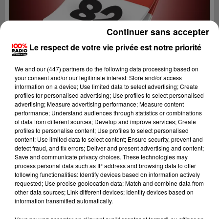
Continuer sans accepter
Le respect de votre vie privée est notre priorité
We and
our (447) partners
do the following data processing based on
your consent and/or our legitimate interest: Store and/or access
information on a device; Use limited data to select advertising; Create
profiles for personalised advertising; Use profiles to select personalised
advertising; Measure advertising performance; Measure content
performance; Understand audiences through statistics or combinations
of data from different sources; Develop and improve services; Create
profiles to personalise content; Use profiles to select personalised
content; Use limited data to select content; Ensure security, prevent and
Lecture (3 min 47 sec)
detect fraud, and fix errors; Deliver and present advertising and content;
Save and communicate privacy choices. These technologies may
process personal data such as IP address and browsing data to offer
following functionalities: Identify devices based on information actively
requested; Use precise geolocation data; Match and combine data from
100%
other data sources; Link different devices; Identify devices based on
information transmitted automatically.
100% Radio l'agenda du Tarn et Garonne