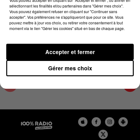
Vous pouvez accepter en cliquant sur "Accepter et fermer", ou affiner en
6 novembre 2024 - 3 min 47 sec
sélectionnant les finalités et/ou partenaires dans "Gérer mes choix".
Vous pouvez également refuser en cliquant sur "Continuer sans
L'AGENDA DU TARN ET GARONNE DU
accepter". Vos préférences ne s'appliqueront que pour ce site. Vous
06/11/2024 À 10H40
pouvez mettre à jour vos choix, ou retirer votre consentement à tout
moment via le lien "Gérer les cookies" situé en bas de chaque page.
L'agenda du Tarn et Garonne
Accepter et fermer
Gérer mes choix