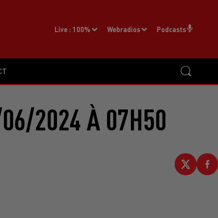
Live :
100%
Webradios
Podcasts
CT
06/2024 À 07H50