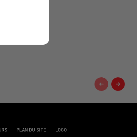
URS
PLAN DU SITE
LOGO