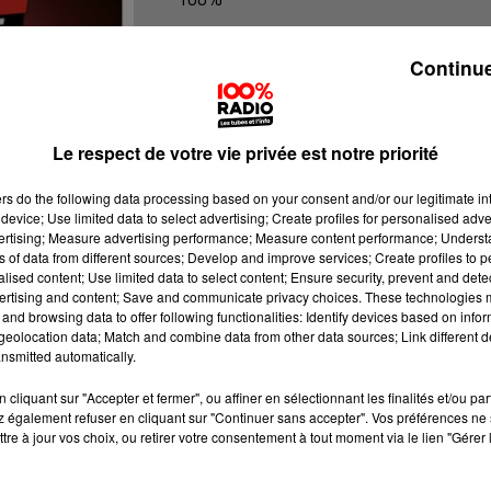
100% Radio l'agenda du Tarn et Ga
Continue
Le respect de votre vie privée est notre priorité
ers
do the following data processing based on your consent and/or our legitimate int
device; Use limited data to select advertising; Create profiles for personalised adver
vertising; Measure advertising performance; Measure content performance; Unders
ns of data from different sources; Develop and improve services; Create profiles to 
alised content; Use limited data to select content; Ensure security, prevent and detect
ertising and content; Save and communicate privacy choices. These technologies
and browsing data to offer following functionalities: Identify devices based on infor
eolocation data; Match and combine data from other data sources; Link different de
nsmitted automatically.
cliquant sur "Accepter et fermer", ou affiner en sélectionnant les finalités et/ou pa
 également refuser en cliquant sur "Continuer sans accepter". Vos préférences ne 
tre à jour vos choix, ou retirer votre consentement à tout moment via le lien "Gérer 