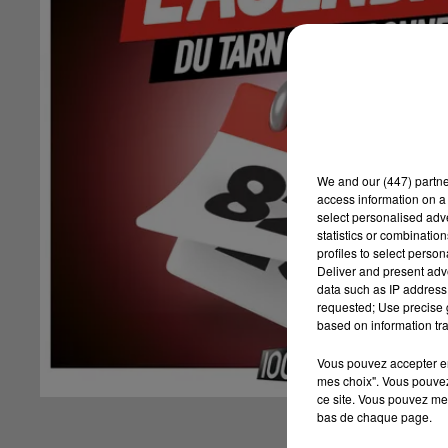
We and
our (447) partn
access information on a 
select personalised ad
statistics or combinatio
profiles to select person
Deliver and present adv
data such as IP address 
requested; Use precise g
based on information tra
Vous pouvez accepter en 
mes choix". Vous pouvez
ce site. Vous pouvez met
bas de chaque page.