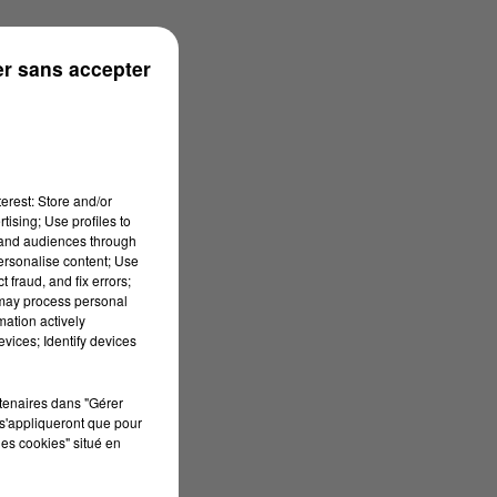
ronne
r sans accepter
erest: Store and/or
tising; Use profiles to
tand audiences through
personalise content; Use
 fraud, and fix errors;
 may process personal
mation actively
vices; Identify devices
rtenaires dans "Gérer
s'appliqueront que pour
les cookies" situé en