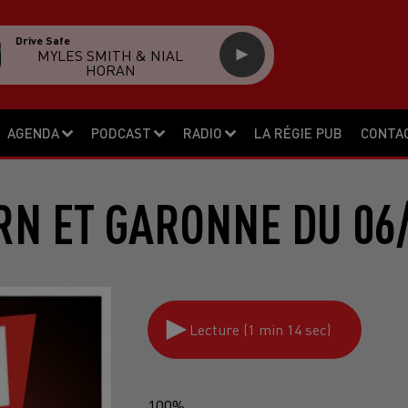
Drive Safe
MYLES SMITH & NIAL
HORAN
AGENDA
PODCAST
RADIO
LA RÉGIE PUB
CONTA
RN ET GARONNE DU 06/
Lecture (1 min 14 sec)
100%