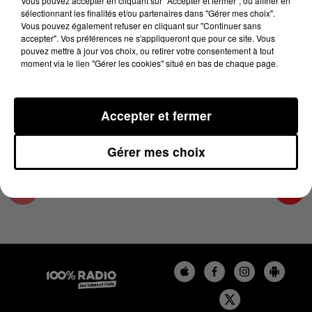
Vous pouvez accepter en cliquant sur "Accepter et fermer", ou affiner en
6 mai 2025 - 1 min 13 sec
sélectionnant les finalités et/ou partenaires dans "Gérer mes choix".
Vous pouvez également refuser en cliquant sur "Continuer sans
L'AGENDA DU TARN ET GARONNE DU
accepter". Vos préférences ne s'appliqueront que pour ce site. Vous
06/05/2025 À 16H36
pouvez mettre à jour vos choix, ou retirer votre consentement à tout
moment via le lien "Gérer les cookies" situé en bas de chaque page.
L'agenda du Tarn et Garonne
Accepter et fermer
Gérer mes choix