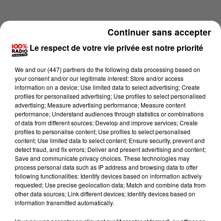
Continuer sans accepter
Le respect de votre vie privée est notre priorité
We and
our (447) partners
do the following data processing based on
your consent and/or our legitimate interest: Store and/or access
information on a device; Use limited data to select advertising; Create
profiles for personalised advertising; Use profiles to select personalised
advertising; Measure advertising performance; Measure content
performance; Understand audiences through statistics or combinations
of data from different sources; Develop and improve services; Create
profiles to personalise content; Use profiles to select personalised
content; Use limited data to select content; Ensure security, prevent and
Lecture (1 min 13 sec)
detect fraud, and fix errors; Deliver and present advertising and content;
Save and communicate privacy choices. These technologies may
process personal data such as IP address and browsing data to offer
following functionalities: Identify devices based on information actively
requested; Use precise geolocation data; Match and combine data from
100%
other data sources; Link different devices; Identify devices based on
information transmitted automatically.
100% Radio l'agenda du Tarn et Garonne