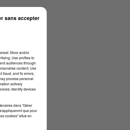
ronne
r sans accepter
erest: Store and/or
tising; Use profiles to
tand audiences through
personalise content; Use
 fraud, and fix errors;
 may process personal
mation actively
vices; Identify devices
rtenaires dans "Gérer
s'appliqueront que pour
les cookies" situé en