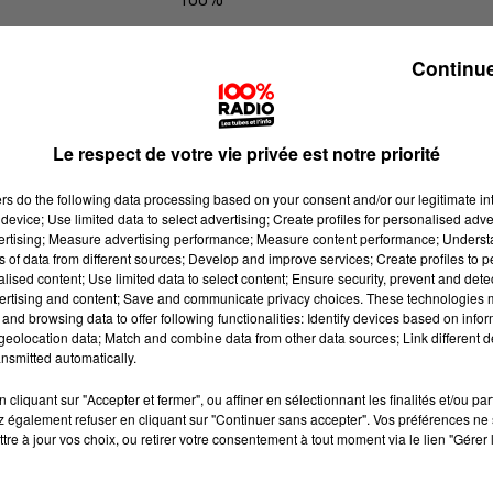
100% Radio l'agenda du Tarn et Ga
Continue
Le respect de votre vie privée est notre priorité
ers
do the following data processing based on your consent and/or our legitimate int
device; Use limited data to select advertising; Create profiles for personalised adver
vertising; Measure advertising performance; Measure content performance; Unders
ns of data from different sources; Develop and improve services; Create profiles to 
alised content; Use limited data to select content; Ensure security, prevent and detect
ertising and content; Save and communicate privacy choices. These technologies
and browsing data to offer following functionalities: Identify devices based on infor
eolocation data; Match and combine data from other data sources; Link different de
nsmitted automatically.
cliquant sur "Accepter et fermer", ou affiner en sélectionnant les finalités et/ou pa
 également refuser en cliquant sur "Continuer sans accepter". Vos préférences ne 
tre à jour vos choix, ou retirer votre consentement à tout moment via le lien "Gérer 