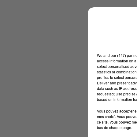
We and
our (447) partn
access information on a 
select personalised ad
statistics or combinatio
profiles to select person
Deliver and present adv
data such as IP address 
requested; Use precise g
based on information tra
Vous pouvez accepter en 
mes choix". Vous pouvez
ce site. Vous pouvez met
bas de chaque page.