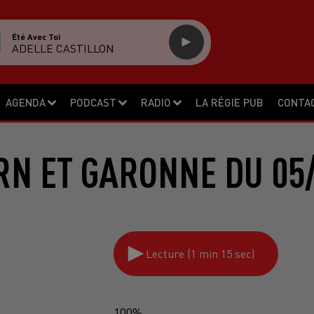
Été Avec Toi
ADELLE CASTILLON
AGENDA
PODCAST
RADIO
LA RÉGIE PUB
CONTA
RN ET GARONNE DU 05/
Lecture (1 min 15 sec)
100%