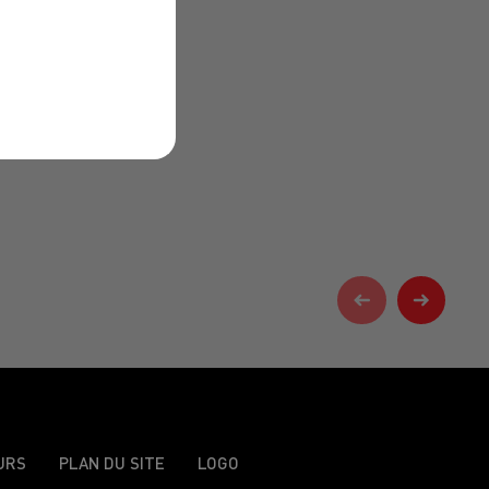
URS
PLAN DU SITE
LOGO