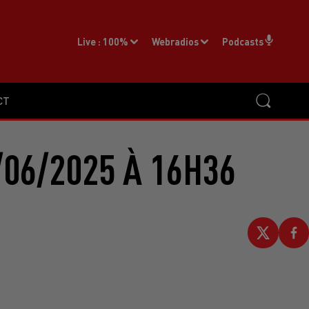
Live :
100%
Webradios
Podcasts
CT
06/2025 À 16H36