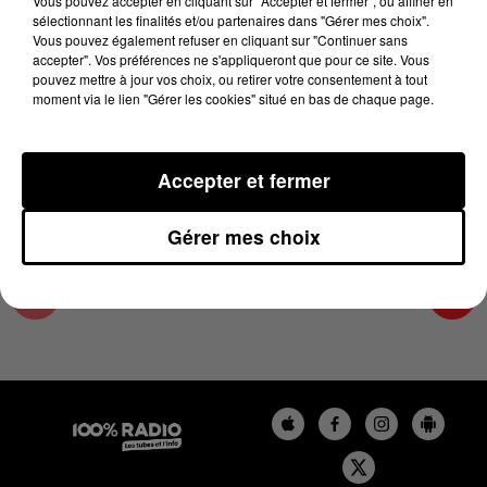
Vous pouvez accepter en cliquant sur "Accepter et fermer", ou affiner en
5 avril 2024 - 4 min 47 sec
sélectionnant les finalités et/ou partenaires dans "Gérer mes choix".
Vous pouvez également refuser en cliquant sur "Continuer sans
L'AGENDA DU TARN ET GARONNE DU
accepter". Vos préférences ne s'appliqueront que pour ce site. Vous
05/04/2024 À 06H46
pouvez mettre à jour vos choix, ou retirer votre consentement à tout
moment via le lien "Gérer les cookies" situé en bas de chaque page.
L'agenda du Tarn et Garonne
Accepter et fermer
Gérer mes choix