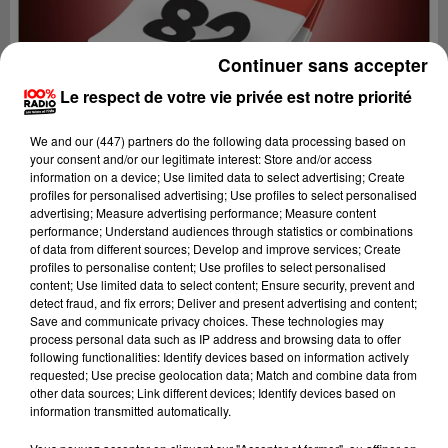
Continuer sans accepter
Le respect de votre vie privée est notre priorité
We and
our (447) partners
do the following data processing based on
your consent and/or our legitimate interest: Store and/or access
information on a device; Use limited data to select advertising; Create
profiles for personalised advertising; Use profiles to select personalised
advertising; Measure advertising performance; Measure content
performance; Understand audiences through statistics or combinations
of data from different sources; Develop and improve services; Create
profiles to personalise content; Use profiles to select personalised
content; Use limited data to select content; Ensure security, prevent and
Lecture (4 min 47 sec)
detect fraud, and fix errors; Deliver and present advertising and content;
Save and communicate privacy choices. These technologies may
process personal data such as IP address and browsing data to offer
following functionalities: Identify devices based on information actively
requested; Use precise geolocation data; Match and combine data from
100%
other data sources; Link different devices; Identify devices based on
information transmitted automatically.
100% Radio l'agenda du Tarn et Garonne