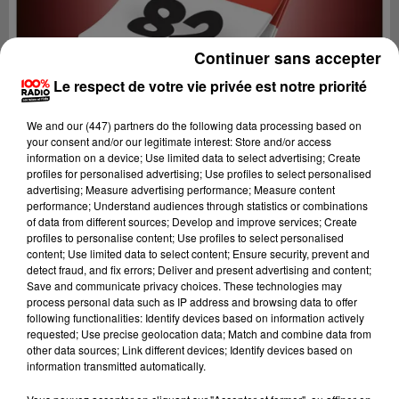
Continuer sans accepter
Le respect de votre vie privée est notre priorité
We and
our (447) partners
do the following data processing based on
your consent and/or our legitimate interest: Store and/or access
information on a device; Use limited data to select advertising; Create
profiles for personalised advertising; Use profiles to select personalised
advertising; Measure advertising performance; Measure content
performance; Understand audiences through statistics or combinations
of data from different sources; Develop and improve services; Create
profiles to personalise content; Use profiles to select personalised
content; Use limited data to select content; Ensure security, prevent and
Lecture (1 min 15 sec)
detect fraud, and fix errors; Deliver and present advertising and content;
Save and communicate privacy choices. These technologies may
process personal data such as IP address and browsing data to offer
following functionalities: Identify devices based on information actively
requested; Use precise geolocation data; Match and combine data from
100%
other data sources; Link different devices; Identify devices based on
information transmitted automatically.
100% Radio l'agenda du Tarn et Garonne