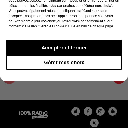
Vous pouvez accepter en cliquant sur "Accepter et fermer", ou affiner en
4 décembre 2023 - 1 min 15 sec
sélectionnant les finalités et/ou partenaires dans "Gérer mes choix".
Vous pouvez également refuser en cliquant sur "Continuer sans
L'AGENDA DU TARN ET GARONNE DU
accepter". Vos préférences ne s'appliqueront que pour ce site. Vous
04/12/2023 À 10H40
pouvez mettre à jour vos choix, ou retirer votre consentement à tout
moment via le lien "Gérer les cookies" situé en bas de chaque page.
L'agenda du Tarn et Garonne
Accepter et fermer
Gérer mes choix