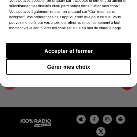
Vous pouvez accepter en cliquant sur "Accepter et fermer", ou affiner en
4 août 2024 - 1 min 9 sec
sélectionnant les finalités et/ou partenaires dans "Gérer mes choix".
Vous pouvez également refuser en cliquant sur "Continuer sans
L'AGENDA DU TARN ET GARONNE DU
accepter". Vos préférences ne s'appliqueront que pour ce site. Vous
04/08/2024 À 07H44
pouvez mettre à jour vos choix, ou retirer votre consentement à tout
moment via le lien "Gérer les cookies" situé en bas de chaque page.
L'agenda du Tarn et Garonne
Accepter et fermer
Gérer mes choix