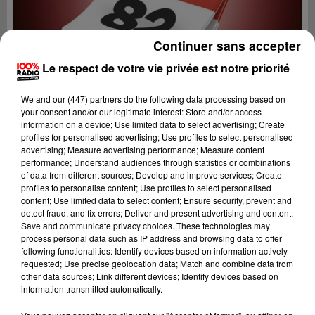
Continuer sans accepter
Le respect de votre vie privée est notre priorité
We and
our (447) partners
do the following data processing based on
your consent and/or our legitimate interest: Store and/or access
information on a device; Use limited data to select advertising; Create
profiles for personalised advertising; Use profiles to select personalised
advertising; Measure advertising performance; Measure content
performance; Understand audiences through statistics or combinations
of data from different sources; Develop and improve services; Create
profiles to personalise content; Use profiles to select personalised
content; Use limited data to select content; Ensure security, prevent and
Lecture (1 min 9 sec)
detect fraud, and fix errors; Deliver and present advertising and content;
Save and communicate privacy choices. These technologies may
process personal data such as IP address and browsing data to offer
following functionalities: Identify devices based on information actively
requested; Use precise geolocation data; Match and combine data from
100%
other data sources; Link different devices; Identify devices based on
information transmitted automatically.
100% Radio l'agenda du Tarn et Garonne