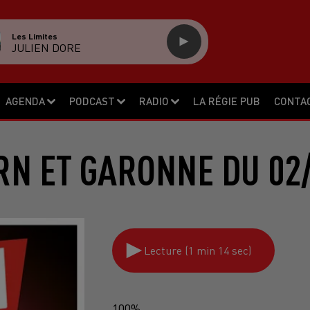
Les Limites
JULIEN DORE
AGENDA
PODCAST
RADIO
LA RÉGIE PUB
CONTA
RN ET GARONNE DU 02/
Lecture (1 min 14 sec)
100%