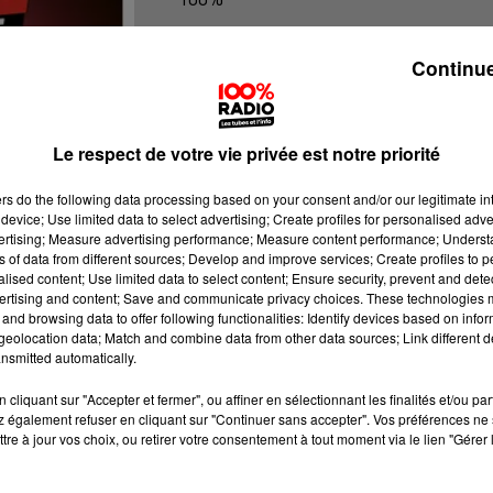
100% Radio l'agenda du Tarn et Ga
Continue
Le respect de votre vie privée est notre priorité
ers
do the following data processing based on your consent and/or our legitimate int
device; Use limited data to select advertising; Create profiles for personalised adver
vertising; Measure advertising performance; Measure content performance; Unders
ns of data from different sources; Develop and improve services; Create profiles to 
alised content; Use limited data to select content; Ensure security, prevent and detect
ertising and content; Save and communicate privacy choices. These technologies
and browsing data to offer following functionalities: Identify devices based on infor
eolocation data; Match and combine data from other data sources; Link different de
nsmitted automatically.
cliquant sur "Accepter et fermer", ou affiner en sélectionnant les finalités et/ou pa
 également refuser en cliquant sur "Continuer sans accepter". Vos préférences ne 
tre à jour vos choix, ou retirer votre consentement à tout moment via le lien "Gérer 