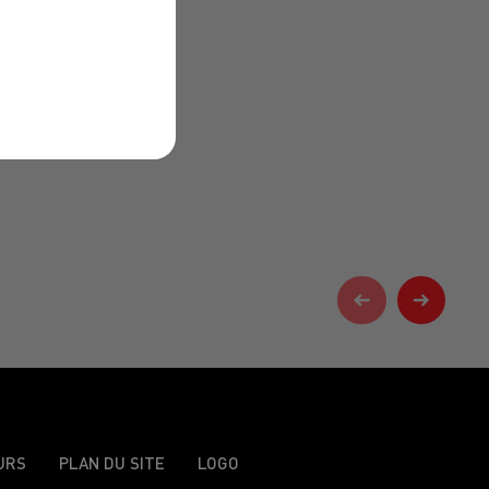
URS
PLAN DU SITE
LOGO