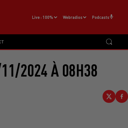
Live :
100%
Webradios
Podcasts
CT
11/2024 À 08H38