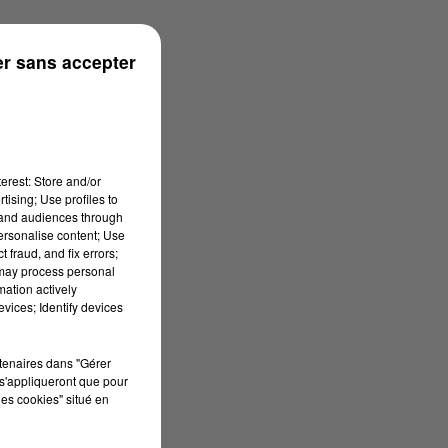
ronne
r sans accepter
erest: Store and/or
tising; Use profiles to
tand audiences through
personalise content; Use
 fraud, and fix errors;
 may process personal
mation actively
vices; Identify devices
rtenaires dans "Gérer
s'appliqueront que pour
les cookies" situé en