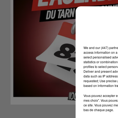
We and
our (447) partn
access information on a 
select personalised ad
statistics or combinatio
profiles to select person
Deliver and present adv
data such as IP address 
requested; Use precise g
based on information tra
Vous pouvez accepter en 
mes choix". Vous pouvez
ce site. Vous pouvez met
bas de chaque page.