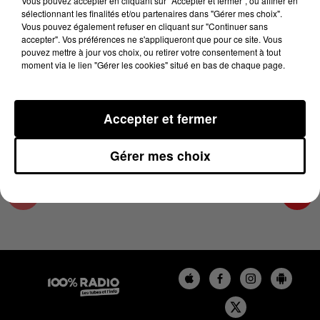
Vous pouvez accepter en cliquant sur "Accepter et fermer", ou affiner en
2 juin 2025 - 1 min 16 sec
sélectionnant les finalités et/ou partenaires dans "Gérer mes choix".
Vous pouvez également refuser en cliquant sur "Continuer sans
L'AGENDA DU TARN ET GARONNE DU
accepter". Vos préférences ne s'appliqueront que pour ce site. Vous
02/06/2025 À 16H36
pouvez mettre à jour vos choix, ou retirer votre consentement à tout
moment via le lien "Gérer les cookies" situé en bas de chaque page.
L'agenda du Tarn et Garonne
Accepter et fermer
Gérer mes choix