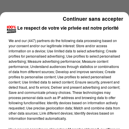
Continuer sans accepter
Le respect de votre vie privée est notre priorité
We and
our (447) partners
do the following data processing based on
your consent and/or our legitimate interest: Store and/or access
information on a device; Use limited data to select advertising; Create
profiles for personalised advertising; Use profiles to select personalised
advertising; Measure advertising performance; Measure content
performance; Understand audiences through statistics or combinations
of data from different sources; Develop and improve services; Create
profiles to personalise content; Use profiles to select personalised
content; Use limited data to select content; Ensure security, prevent and
Lecture (1 min 16 sec)
detect fraud, and fix errors; Deliver and present advertising and content;
Save and communicate privacy choices. These technologies may
process personal data such as IP address and browsing data to offer
following functionalities: Identify devices based on information actively
requested; Use precise geolocation data; Match and combine data from
100%
other data sources; Link different devices; Identify devices based on
information transmitted automatically.
100% Radio l'agenda du Tarn et Garonne