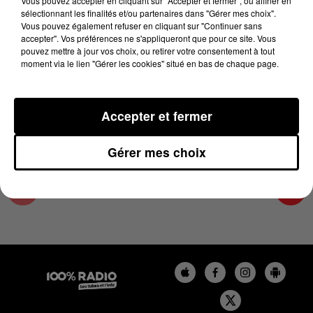
Vous pouvez accepter en cliquant sur "Accepter et fermer", ou affiner en
2 janvier 2025 - 1 min 13 sec
sélectionnant les finalités et/ou partenaires dans "Gérer mes choix".
Vous pouvez également refuser en cliquant sur "Continuer sans
L'AGENDA DU TARN ET GARONNE DU
accepter". Vos préférences ne s'appliqueront que pour ce site. Vous
02/01/2025 À 16H38
pouvez mettre à jour vos choix, ou retirer votre consentement à tout
moment via le lien "Gérer les cookies" situé en bas de chaque page.
L'agenda du Tarn et Garonne
Accepter et fermer
Gérer mes choix